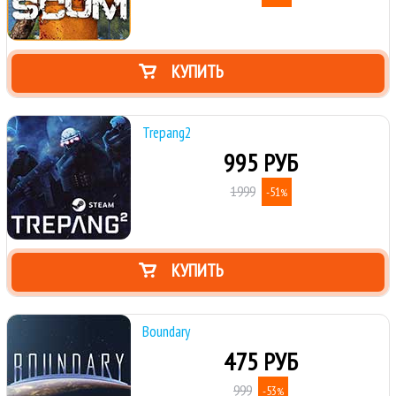
КУПИТЬ
Trepang2
995 РУБ
1999
-51
%
КУПИТЬ
Boundary
475 РУБ
999
-53
%