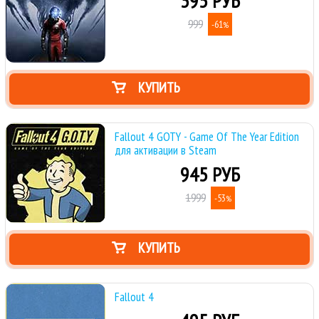
395 РУБ
999
-61
%
КУПИТЬ
Fallout 4 GOTY - Game Of The Year Edition
для активации в Steam
945 РУБ
1999
-53
%
КУПИТЬ
Fallout 4