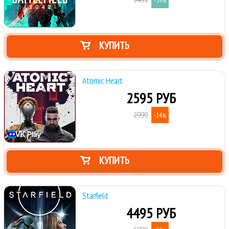
-59
%
КУПИТЬ
Atomic Heart
2595 РУБ
2999
-14
%
КУПИТЬ
Starfield
4495 РУБ