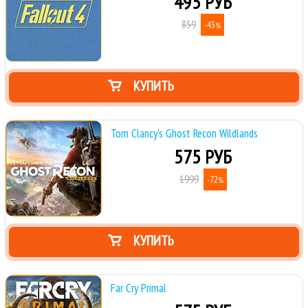
495 РУБ
859
-43
%
КУПИТЬ
Tom Clancy's Ghost Recon Wildlands
575 РУБ
1999
-72
%
КУПИТЬ
Far Cry Primal