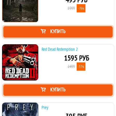
1999
-76
%
КУПИТЬ
Red Dead Redemption 2
1595 РУБ
2499
-37
%
КУПИТЬ
Prey