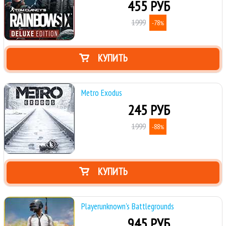
455 РУБ
1999
-78
%
КУПИТЬ
Metro Exodus
245 РУБ
1999
-88
%
КУПИТЬ
Playerunknown's Battlegrounds
945 РУБ