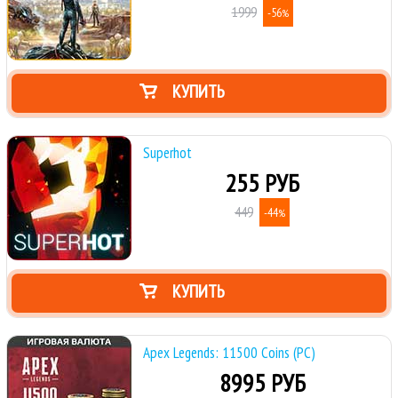
1999
-56
%
КУПИТЬ
Superhot
255 РУБ
449
-44
%
КУПИТЬ
Apex Legends: 11500 Coins (PC)
8995 РУБ