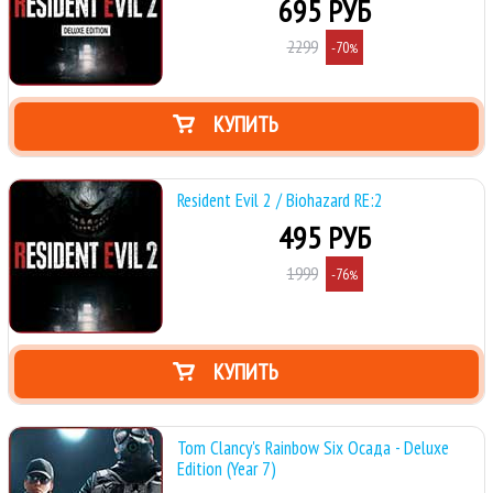
695 РУБ
2299
-70
%
КУПИТЬ
Resident Evil 2 / Biohazard RE:2
495 РУБ
1999
-76
%
КУПИТЬ
Tom Clancy's Rainbow Six Осада - Deluxe
Edition (Year 7)