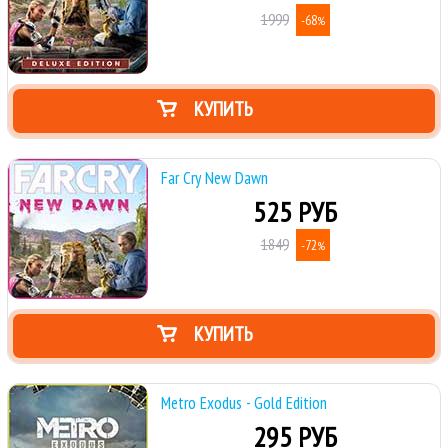
1999
-68
%
КУПИТЬ
Far Cry New Dawn
525 РУБ
1849
-72
%
КУПИТЬ
Metro Exodus - Gold Edition
295 РУБ