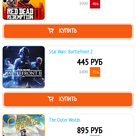
3999
-46
%
КУПИТЬ
Star Wars: Battlefront 2
445 РУБ
1499
-71
%
КУПИТЬ
The Outer Worlds
895 РУБ