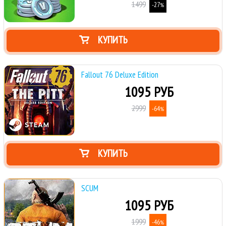
1499
-27
%
КУПИТЬ
Fallout 76 Deluxe Edition
1095 РУБ
2999
-64
%
КУПИТЬ
SCUM
1095 РУБ
1999
-46
%