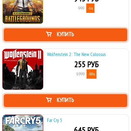
999
-6
%
КУПИТЬ
Wolfenstein 2: The New Colossus
255 РУБ
1999
-88
%
КУПИТЬ
Far Cry 5
645 РУБ