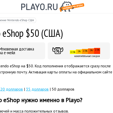
нение Nintendo eShop США
o eShop $50 (США)
Мгновенная доставка
2.5%
2%
1.5%
на е-мейл
1%
0.5%
накопительные скидки
tendo eShop на $50. Код пополнения отображается сразу после
ктронную почту. Активация карты оплаты на официальном сайте
|
20 долларов
|
35 долларов
| 50 долларов
o eShop нужно именно в Playo?
лючей и масса положительных отзывов.