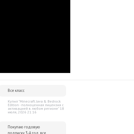
Все класс
Купил "Minecraft Java & Bedrock
Edition - полноценная лицензия c
активацией в любом регионе" 18
июля, 2026 21:16
Покупаю годовую
подписку 3-й год, все