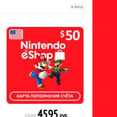
ВХОД
4595
7999
РУБ