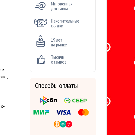
Мгновенная
доставка
Накопительные
скидки
19 лет
на рынке
Тысячи
отзывов
не
опе,
Способы оплаты
их-