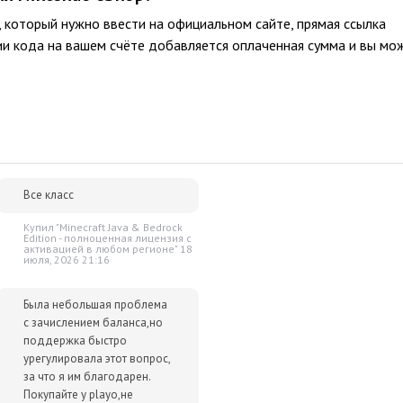
 который нужно ввести на официальном сайте, прямая ссылка
ии кода на вашем счёте добавляется оплаченная сумма и вы мо
Все класс
Купил "Minecraft Java & Bedrock
Edition - полноценная лицензия c
активацией в любом регионе" 18
июля, 2026 21:16
Была небольшая проблема
с зачислением баланса,но
поддержка быстро
урегулировала этот вопрос,
за что я им благодарен.
Покупайте у playo,не