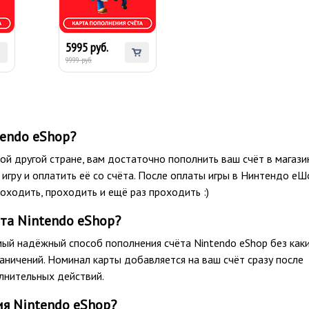
20
Nintendo eShop 250
PLN (Польша)
5995 руб.
9999 руб.
tendo eShop?
юбой другой стране, вам достаточно пополнить ваш счёт в магази
игру и оплатить её со счёта. После оплаты игры в Нинтендо еШ
оходить, проходить и ещё раз проходить :)
та Nintendo eShop?
мый надёжный способ пополнения счёта Nintendo eShop без как
раничений. Номинал карты добавляется на ваш счёт сразу после
олнительных действий.
я Nintendo eShop?