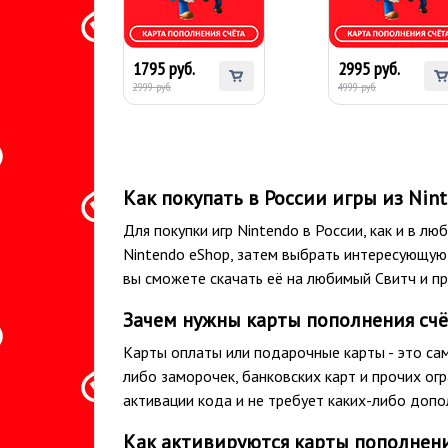
Nintendo eShop 70
Nintendo eShop 1
PLN (Польша)
PLN (Польша)
1795 руб.
2995 руб.
2999 руб.
4999 руб.
Как покупать в России игры из Nin
Для покупки игр Nintendo в России, как и в л
Nintendo eShop, затем выбрать интересующую 
вы сможете скачать её на любимый Свитч и пр
Зачем нужны карты пополнения счё
Карты оплаты или подарочные карты - это са
либо заморочек, банковских карт и прочих ог
активации кода и не требует каких-либо доп
Как активируются карты пополнени