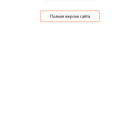
Полная версия сайта
О магазине
Частые вопросы
Гарантии
Конфиденциальность
Активация купонов
© 2005 — 2026,
Playo.ru