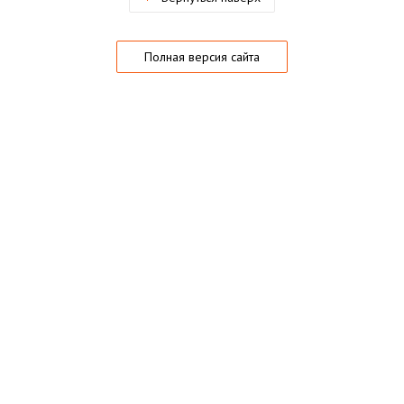
Полная версия сайта
О магазине
Частые вопросы
Гарантии
Конфиденциальность
Активация купонов
© 2005 — 2026,
Playo.ru