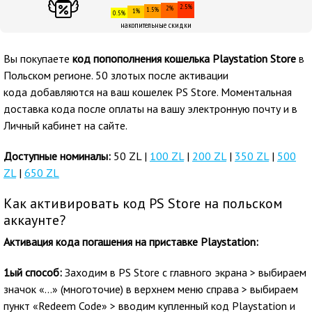
2.5%
2%
1.5%
1%
0.5%
накопительные скидки
Вы покупаете
код попополнения кошелька Playstation Store
в
Польском регионе. 50 злотых после активации
кода добавляются на ваш кошелек PS Store. Моментальная
доставка кода после оплаты на вашу электронную почту и в
Личный кабинет на сайте.
Доступные номиналы:
50 ZL |
100 ZL
|
200 ZL
|
350 ZL
|
500
ZL
|
650 ZL
Как активировать код PS Store на польском
аккаунте?
Активация кода погашения на приставке Playstation:
1ый способ:
Заходим в PS Store с главного экрана > выбираем
значок «…» (многоточие) в верхнем меню справа > выбираем
пункт «Redeem Code» > вводим купленный код Playstation и