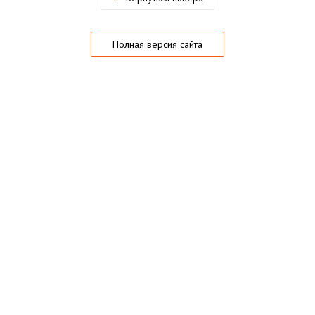
Полная версия сайта
О магазине
Частые вопросы
Гарантии
Конфиденциальность
Активация купонов
© 2005 — 2026,
Playo.ru