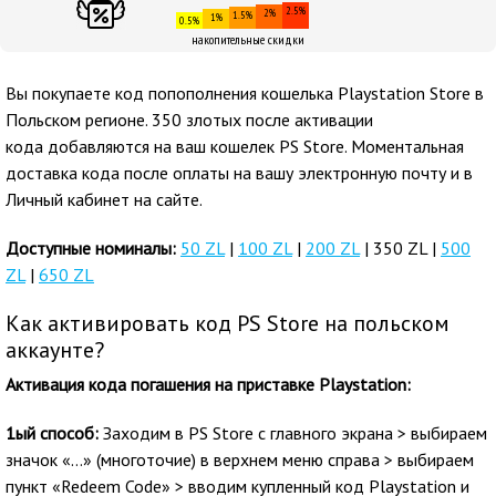
2.5%
2%
1.5%
1%
0.5%
накопительные скидки
Вы покупаете код попополнения кошелька Playstation Store в
Польском регионе. 350 злотых после активации
кода добавляются на ваш кошелек PS Store. Моментальная
доставка кода после оплаты на вашу электронную почту и в
Личный кабинет на сайте.
Доступные номиналы:
50 ZL
|
100 ZL
|
200 ZL
| 350 ZL |
500
ZL
|
650 ZL
Как активировать код PS Store на польском
аккаунте?
Активация кода погашения на приставке Playstation:
1ый способ:
Заходим в PS Store с главного экрана > выбираем
значок «…» (многоточие) в верхнем меню справа > выбираем
пункт «Redeem Code» > вводим купленный код Playstation и