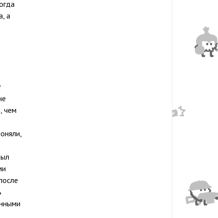
когда
, а
т
не
, чем
оняли,
был
ми
после
ь
енными