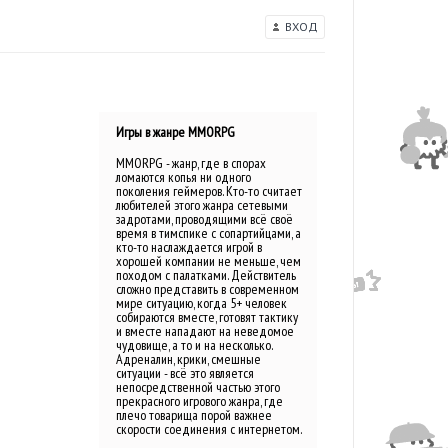
ВХОД
Игры в жанре MMORPG
MMORPG - жанр, где в спорах
ломаются копья ни одного
поколения геймеров. Кто-то считает
любителей этого жанра сетевыми
задротами, проводящими всё своё
время в тимспике с сопартийцами, а
кто-то наслаждается игрой в
хорошей компании не меньше, чем
походом с палатками. Действитель
сложно представить в современном
мире ситуацию, когда 5+ человек
собираются вместе, готовят тактику
и вместе нападают на неведомое
чудовище, а то и на несколько.
Адреналин, крики, смешные
ситуации - всё это является
непосредственной частью этого
прекрасного игрового жанра, где
плечо товарища порой важнее
скорости соединения с интернетом.