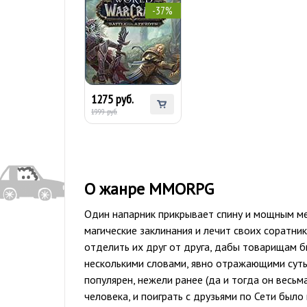
-37%
-37%
World of Warcraft:
Battle for Azeroth
экономия 724 ₹
1275 руб.
1999 руб.
О жанре MMORPG
Один напарник прикрывает спину и мощным ме
магические заклинания и лечит своих соратни
отделить их друг от друга, дабы товарищам б
несколькими словами, явно отражающими суть
популярен, нежели ранее (да и тогда он весьм
человека, и поиграть с друзьями по Сети был