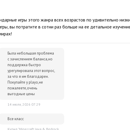
дарные игры этого жанра всех возрастов по удивительно низк
гры, вы потратите в сотни раз больше на ее детальное изучение
мирах!
Была небольшая проблема
с зачислением баланса,но
поддержка быстро
урегулировала этот вопрос,
за что я им благодарен.
Покупайте у playo,не
пожалеете,очень
выгодные цены
14 июля, 2026 07:29
Все класс
Купил "Minecraft Java & Bedrock