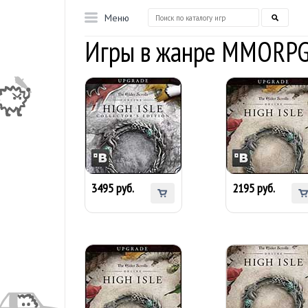
Меню
Игры в жанре MMORP
The Elder Scrolls
Online: High Isle
The Elder Scrolls
Collector's Edition
Online: High Isle
Upgrade (Bethesda
Upgrade (Bethesda
Launcher)
Launcher)
3495 руб.
2195 руб.
The Elder Scrolls
The Elder Scrolls