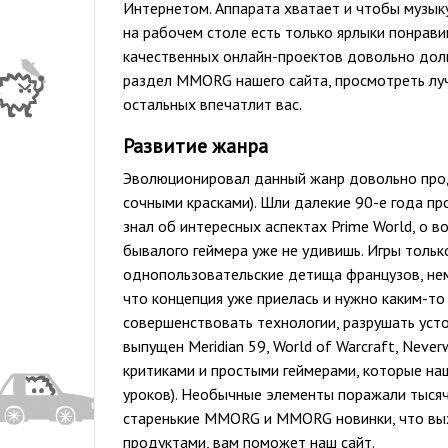
Интернетом. Аппарата хватает и чтобы музыку 
на рабочем столе есть только ярлыки понрави
качественных онлайн-проектов довольно долг
раздел MMORG нашего сайта, просмотреть лу
остальных впечатлит вас.
Развитие жанра
Эволюционировал данный жанр довольно прод
сочными красками). Шли далекие 90-е года пр
знал об интересных аспектах Prime World, о в
бывалого геймера уже не удивишь. Игры тольк
однопользовательские детища французов, нем
что концепция уже приелась и нужно каким-то
совершенствовать технологии, разрушать уст
выпущен Meridian 59, World of Warcraft, Never
критиками и простыми геймерами, которые наш
уроков). Необычные элементы поражали тысяч
старенькие MMORG и MMORG новинки, что вых
продуктами, вам поможет наш сайт.