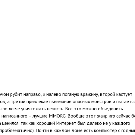
чом рубит направо, и налево поганую вражину, второй кастует
ков, а третий привлекает внимание опасных монстров и пытаетс
ыло легче уничтожать нечисть. Все это можно объединить
 написанного – лучшие MMORG. Вообще этот жанр игр сейчас б
а ценился, так как хороший Интернет был далеко не у каждого
о проблематично). Почти в каждом доме есть компьютер с годны