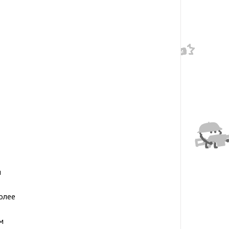
я
олее
м