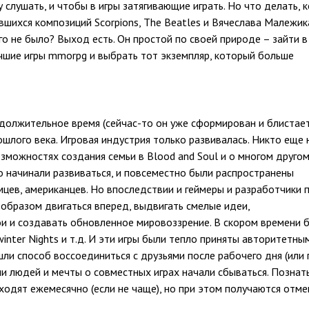
слушать, и чтобы в игры затягивающие играть. Но что делать, 
вшихся композиций Scorpions, The Beatles и Вячеслава Малежика
о не было? Выход есть. Он простой по своей природе – зайти в
чшие игры mmorpg и выбрать тот экземпляр, который больше
олжительное время (сейчас-то он уже сформирован и блистае
ошлого века. Игровая индустрия только развивалась. Никто еще 
озможностях создания семьи в Blood and Soul и о многом другом
о начинали развиваться, и повсеместно были распространены
цев, американцев. Но впоследствии и геймеры и разработчики п
 образом двигаться вперед, выдвигать смелые идеи,
ои и создавать обновленное мировоззрение. В скором времени 
winter Nights и т.д. И эти игры были тепло приняты авторитетны
ли способ воссоединиться с друзьями после рабочего дня (или 
и людей и мечты о совместных играх начали сбываться. Познат
одят ежемесячно (если не чаще), но при этом получаются отм