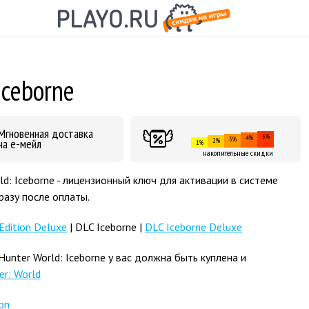
Iceborne
Мгновенная доставка
5%
4%
3%
на е-мейл
2%
1%
накопительные скидки
d: Iceborne - лицензионный ключ для активации в системе
разу после оплаты.
Edition Deluxe
| DLC Iceborne |
DLC Iceborne Deluxe
nter World: Iceborne у вас должна быть куплена и
er: World
on