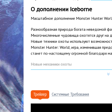
О дополнении Iceborne
Масштабное дополнение Monster Hunter World
Разнообразная природа богата неведомой фа
Многочисленные чудовища охотятся друг на др
Новые техники охоты используют возможност
Monster Hunter: World, игра, изменившая пред
станет по-настоящему огромной благодаря ма
Новые механики охоты
Для всех 14 видов оружия доступны новые пр
вам использовать хватательный коготь, нову
за чудовищ. Это истощит вашу выносливость,
Трейлер
Системные Требования
Новый ранг сложности заданий — мастер!
В дополнение к низкому и высокому рангам сл
Задания этого ранга станут доступны после п