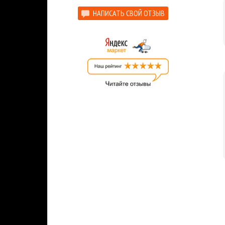
Более 15 лет
на рынке, тысячи проданных к
НАПИСАТЬ СВОЙ ОТЗЫВ
Мгновенная доставка
: купленный вами това
отправлен на указанную вами электронную п
Гарантия низкой цены.
Мы внимательно след
лучшим для покупателя. Если вы нашли цену
Накопительные скидки.
Все последующие пок
выгода будет расти вместе с объемом покуп
MMORPG
Steam
Распродажа
Коопер
Тэги: