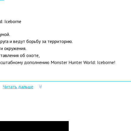
: Iceborne
уной.
уга и ведут борьбу за территорию.
и окружения.
ставления об охоте,
сштабному дополнению Monster Hunter World: Iceborne!
иемы, комбо и уникальные действия. Каждое оружие позволяет
Читать дальше
ю функцию самострела, благодаря которой вы сможете цепляться
 но откроет новые возможности контроля за их передвижением!
ожности заданий появится новый ранг — мастер.
окупки дополнения Iceborne. Вы сможете сразиться с еще более