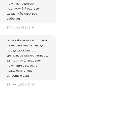
лючей и масса положительных отзывов.
Покупаю годовую
подписку 3-й год, все
р сразу после оплаты отобразится в Личном кабинете и будет
сделали быстро, все
очту.
работает
им за тем, чтобы наше предложение было действительно
17 июля, 2026 13:34
 ниже - просто сообщите нам об этом.
упки для вас всегда будут дешевле розничной цены. При этом
Была небольшая проблема
ок.
с зачислением баланса,но
поддержка быстро
урегулировала этот вопрос,
ативные игры
Игры на выживание
Мультиплеер
за что я им благодарен.
Покупайте у playo,не
пожалеете,очень
выгодные цены
14 июля, 2026 07:29