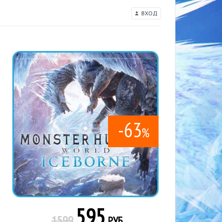
ВХОД
-63
%
595
1599
РУБ