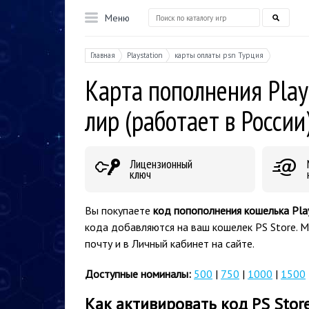
Меню
Главная
Playstation
карты оплаты psn Турция
Карта пополнения Play
лир (работает в России
Лицензионный
ключ
Вы покупаете
код попополнения кошелька Pla
кода добавляются на ваш кошелек PS Store. 
почту и в Личный кабинет на сайте.
Доступные номиналы:
500
|
750
|
1000
|
1500
Как активировать код PS Stor