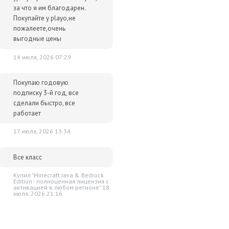
за что я им благодарен.
Покупайте у playo,не
пожалеете,очень
выгодные цены
14 июля, 2026 07:29
Покупаю годовую
подписку 3-й год, все
сделали быстро, все
работает
17 июля, 2026 13:34
Все класс
Купил "Minecraft Java & Bedrock
Edition - полноценная лицензия c
активацией в любом регионе" 18
июля, 2026 21:16