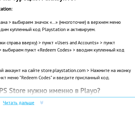
ation:
рана > выбираем значок «…» (многоточие) в верхнем меню
дим купленный код Playstation и активируем.
и справа вверху) > пункт «Users and Accounts» > пункт
» > выбираем пункт «Redeem Codes» > вводим купленный код
ой аккаунт на сайте store.playstation.com > Нажмите на иконку
нкт меню "Redeem Codes" и введите присланный код.
S Store нужно именно в Playo?
Читать дальше
лючей и масса положительных отзывов.
р сразу после оплаты отобразится в Личном кабинете и будет
очту.
им за тем, чтобы наше предложение было действительно