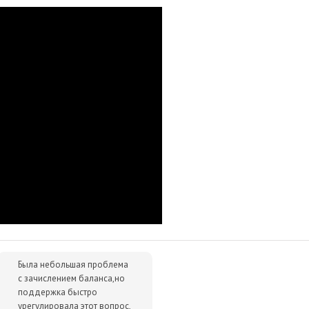
 ниже - просто сообщите нам об этом.
упки для вас всегда будут дешевле розничной цены. При этом
ок.
аты psn Турция
Была небольшая проблема
с зачислением баланса,но
поддержка быстро
урегулировала этот вопрос,