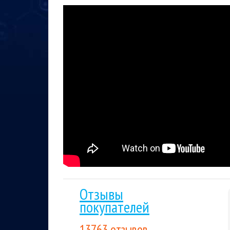
лучшим для покупателя. Если вы нашли цену
Накопительные скидки.
Все последующие пок
выгода будет расти вместе с объемом покуп
playstation
карты оплаты psn
карты опл
Тэги:
Отзывы
покупателей
13763 отзывов