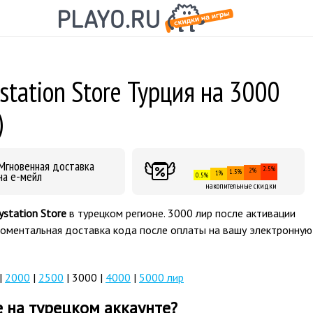
station Store Турция на 3000
)
Мгновенная доставка
2.5%
2%
1.5%
на е-мейл
1%
0.5%
накопительные скидки
ystation Store
в турецком регионе. 3000 лир после активации
Моментальная доставка кода после оплаты на вашу электронную
|
2000
|
2500
| 3000 |
4000
|
5000 лир
e на турецком аккаунте?