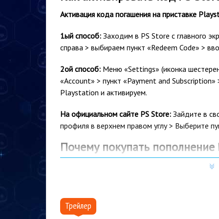
Активация кода погашения на приставке Playst
1ый способ:
Заходим в PS Store с главного эк
справа > выбираем пункт «Redeem Code» > вво
2ой способ:
Меню «Settings» (иконка шестеренк
«Account» > пункт «Payment and Subscription
Playstation и активируем.
На официальном сайте PS Store:
Зайдите в св
профиля в верхнем правом углу > Выберите пу
Почему покупать пополнение P
Более 15 лет
на рынке, тысячи проданных к
Мгновенная доставка
: купленный вами това
отправлен на указанную вами электронную п
Трейлер
Гарантия низкой цены.
Мы внимательно след