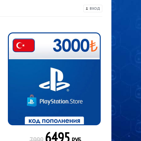
ВХОД
6495
7999
РУБ