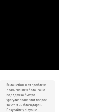
ою, чтобы получить преимущество.
плеер
Экшены
Была небольшая проблема
с зачислением баланса,но
поддержка быстро
урегулировала этот вопрос,
за что я им благодарен.
Покупайте у playo,не