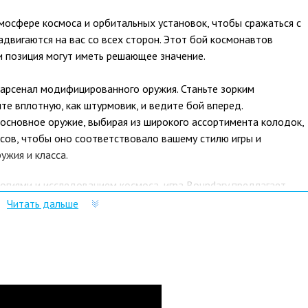
мосфере космоса и орбитальных установок, чтобы сражаться с
адвигаются на вас со всех сторон. Этот бой космонавтов
 и позиция могут иметь решающее значение.
арсенал модифицированного оружия. Станьте зорким
е вплотную, как штурмовик, и ведите бой вперед.
основное оружие, выбирая из широкого ассортимента колодок,
асов, чтобы оно соответствовало вашему стилю игры и
ужия и класса.
иями и исследованием космоса, игра Boundary предлагает
карт, включая поле обломков, усеянное обломками, солнечную
Читать дальше
 астрооператорам целый ряд разнообразных и сложных боевых
ссов на выбор, включая боевых медиков, снайперов, поддержку
, таких как захватный крюк, для навигации по сложным картам
 сложными. Получите тактическое преимущество и используйте