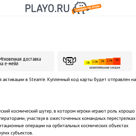
Мгновенная доставка
3%
2.5%
2%
на е-мейл
1.5%
1%
накопительные скидки
 активации в Steam'e. Купленный код карты будет отправлен на
еский космический шутер, в котором игроки играют роль хорошо
ператорами, участвуя в ожесточенных командных перестрелках
витационные операции на орбитальных космических объектах
угих субъектов.