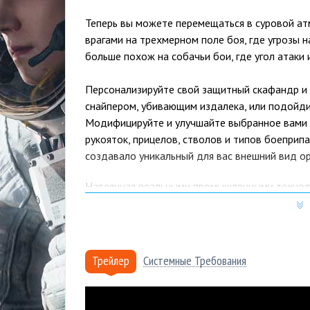
Теперь вы можете перемещаться в суровой ат
врагами на трехмерном поле боя, где угрозы н
больше похож на собачьи бои, где угол атаки
Персонализируйте свой защитный скафандр и 
снайпером, убивающим издалека, или подойдит
Модифицируйте и улучшайте выбранное вами 
рукояток, прицелов, стволов и типов боеприп
создавало уникальный для вас внешний вид ор
Навеянная реальными промышленными технолог
разнообразный выбор многопользовательских 
ферму и так далее. Эти карты предоставляют
условий.
Трейлер
Системные Требования
Настраиваемое оружие, несколько боевых кла
а также использование специальных устройств
сделают ваши бои более непредсказуемыми и