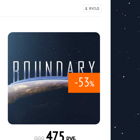
ВХОД
-53
%
475
999
РУБ