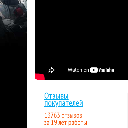
хитрые стратегии в многопользовательском б
Steam
Шутеры
Сетевые игры
Мульти
Тэги:
Отзывы
покупателей
13763 отзывов
за 19 лет работы