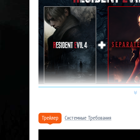
Почему купить Resident Evil 4
Более 15 лет
на рынке, тысячи проданных к
Трейлер
Системные Требования
Мгновенная доставка
: купленный вами това
отправлен на указанную вами электронную п