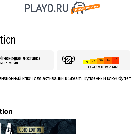
tion
Мгновенная доставка
5%
4%
3%
на е-мейл
2%
1%
накопительные скидки
лицензионный ключ для активации в Steam. Купленный ключ будет
tion