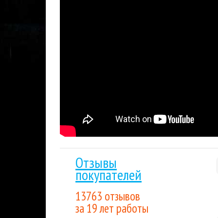
Гарантия низкой цены.
Мы внимательно след
лучшим для покупателя. Если вы нашли цену
Накопительные скидки.
Все последующие пок
выгода будет расти вместе с объемом покуп
Ужасы
Steam
Распродажа
Игры на 
Тэги:
Отзывы
покупателей
13763 отзывов
за 19 лет работы