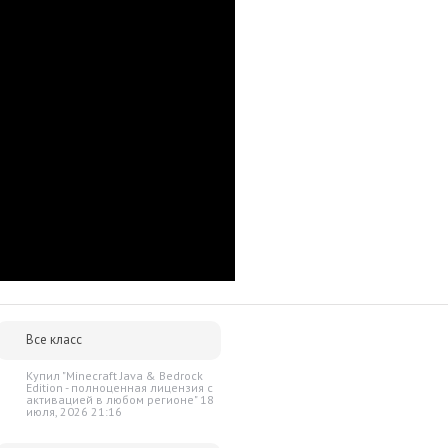
им за тем, чтобы наше предложение было действительно
 ниже - просто сообщите нам об этом.
упки для вас всегда будут дешевле розничной цены. При этом
ок.
выживание
Шутеры
Экшены
Все класс
Купил "Minecraft Java & Bedrock
Edition - полноценная лицензия c
активацией в любом регионе" 18
июля, 2026 21:16