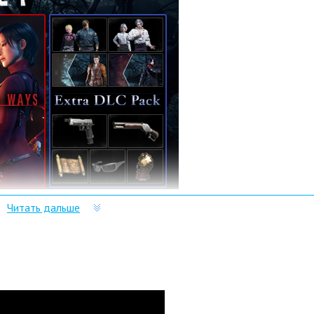
Читать дальше
 Gold Edition нужно именно у нас?
лючей и масса положительных отзывов.
р сразу после оплаты отобразится в Личном кабинете и будет
очту.