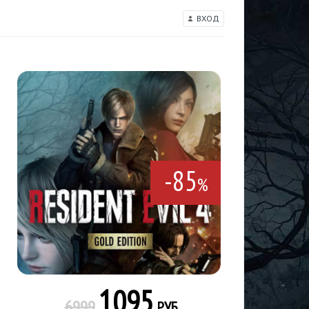
ВХОД
-85
%
1095
6999
РУБ