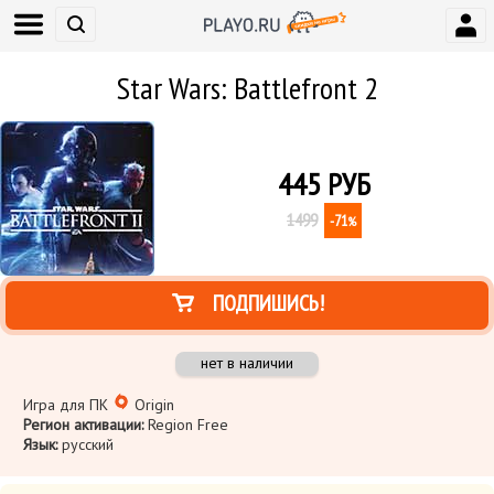
Star Wars: Battlefront 2
445
РУБ
1499
-71
%
ПОДПИШИСЬ!
нет в наличии
Игра для ПК
Origin
Регион активации:
Region Free
Язык:
русский