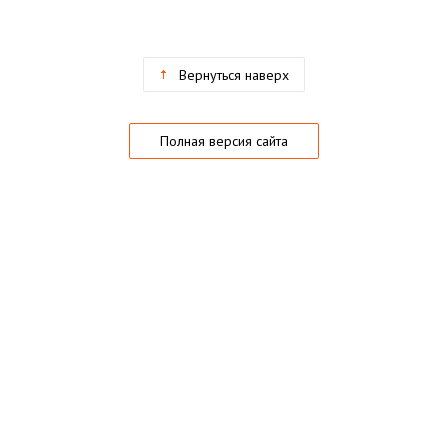
Вернуться наверх
Полная версия сайта
О магазине
Частые вопросы
Гарантии
Конфиденциальность
Активация купонов