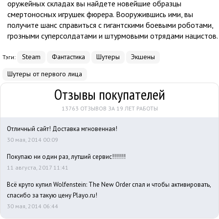
оружейных складах вы найдете новейшие образцы
смертоносных игрушек фюрера. Вооружившись ими, вы
получите шанс справиться с гигантскими боевыми роботами,
грозными суперсолдатами и штурмовыми отрядами нацистов.
Steam
Фантастика
Шутеры
Экшены
Тэги:
Шутеры от первого лица
Отзывы покупателей
13763 ОТЗЫВОВ ЗА 19 ЛЕТ РАБОТЫ
Отличный сайт! Доставка мгновенная!
30 мая, 2014 00:09
Покупаю ни один раз, лутший сервис!!!!!!!
11 августа, 2017 11:41
Всё круто купил Wolfenstein: The New Order спал и чтобы активировать,
спасибо за такую цену Playo.ru!
30 мая, 2014 06:44