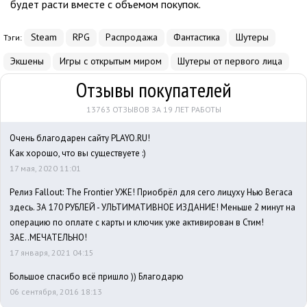
будет расти вместе с объемом покупок.
Steam
RPG
Распродажа
Фантастика
Шутеры
Тэги:
Экшены
Игры с открытым миром
Шутеры от первого лица
Отзывы покупателей
13763 ОТЗЫВОВ ЗА 19 ЛЕТ РАБОТЫ
Очень благодарен сайту PLAYO.RU!
Как хорошо, что вы существуете :)
17 мая, 2020 11:01
Релиз Fallout: The Frontier УЖЕ! Приобрёл для сего лицуху Нью Вегаса
здесь. ЗА 170 РУБЛЕЙ - УЛЬТИМАТИВНОЕ ИЗДАНИЕ! Меньше 2 минут на
операцию по оплате с карты и ключик уже активирован в Стим!
ЗАЕ..МЕЧАТЕЛЬНО!
17 января, 2021 04:15
Большое спасибо всё пришло )) Благодарю
06 сентября, 2016 18:13