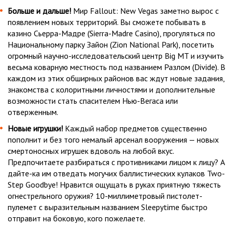
Больше и дальше!
Мир Fallout: New Vegas заметно вырос с
появлением новых территорий. Вы сможете побывать в
казино Сьерра-Мадре (Sierra-Madre Casino), прогуляться по
Национальному парку Зайон (Zion National Park), посетить
огромный научно-исследовательский центр Big MT и изучить
весьма коварную местность под названием Разлом (Divide). В
каждом из этих обширных районов вас ждут новые задания,
знакомства с колоритными личностями и дополнительные
возможности стать спасителем Нью-Вегаса или
отверженным.
Новые игрушки!
Каждый набор предметов существенно
пополнит и без того немалый арсенал вооружения — новых
смертоносных игрушек вдоволь на любой вкус.
Предпочитаете разбираться с противниками лицом к лицу? А
дайте-ка им отведать могучих баллистических кулаков Two-
Step Goodbye! Нравится ощущать в руках приятную тяжесть
огнестрельного оружия? 10-миллиметровый пистолет-
пулемет с выразительным названием Sleepytime быстро
отправит на боковую, кого пожелаете.