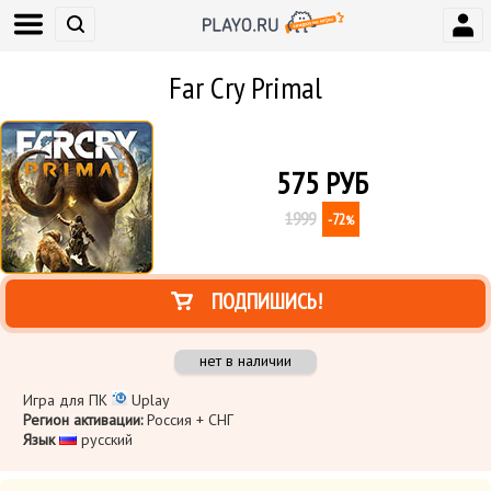
Far Cry Primal
575
РУБ
1999
-72
%
ПОДПИШИСЬ!
нет в наличии
Игра для ПК
Uplay
Регион активации:
Россия + СНГ
Язык
​ русский