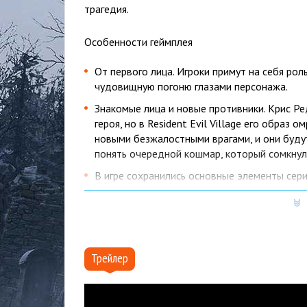
трагедия.
Особенности геймплея
От первого лица. Игроки примут на себя ро
чудовищную погоню глазами персонажа.
Знакомые лица и новые противники. Крис Ред
героя, но в Resident Evil Village его обра
новыми безжалостными врагами, и они будут
понять очередной кошмар, который сомкнулс
В игре сохранились основные элементы сери
Инвентарь выполнен в стиле RE4 — с возмо
игры в «Тетрис».
У главного героя есть нож — им можно разби
сражаться.
Трейлер
В игре есть тучный торговец по имени Герцо
будет появляться в разных местах истории