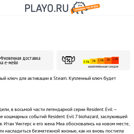
Мгновенная доставка
2.5%
2%
1.5%
на е-мейл
1%
0.5%
накопительные скидки
онный ключ для активации в Steam. Купленный ключ будет
идели, в восьмой части легендарной серии Resident Evil —
осле кошмарных событий Resident Evil 7 biohazard, заслужившей
я. Итан Уинтерс и его жена Миа обосновались на новом месте,
уги насладиться безмятежной жизнью, как их вновь постигла