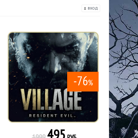
ВХОД
-76
%
495
1999
РУБ