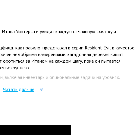
ль Итана Уинтерса и увидят каждую отчаянную схватку и
филд, как правило, представал в серии Resident Evil в качестве
з омрачен недобрыми намерениями. Загадочная деревня кишит
 охотиться за Итаном на каждом шагу, пока он пытается
я вокруг него.
и, включая инвентарь и опциональные задачи на уровнях.
жностью поворачивать предметы и распределять их на манер
Читать дальше
вать стёкла, за которыми хранится ценный лут, а также
г (The Duke), у которого можно покупать оружие и припасы. Он
 и сам по себе окажется любопытным персонажем.