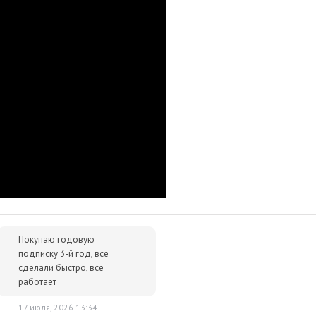
треску (Dimitrescu) — в трейлере она по телефону
й немало проблем.
Мирандой, которая, судя по всему, её босс. У самой Леди есть
стаи насекомых.
 похоже наконец наступил, пора покупать Resident Evil Village!
illage нужно именно в Playo?
лючей и масса положительных отзывов.
р сразу после оплаты отобразится в Личном кабинете и будет
очту.
им за тем, чтобы наше предложение было действительно
 ниже - просто сообщите нам об этом.
Покупаю годовую
упки для вас всегда будут дешевле розничной цены. При этом
подписку 3-й год, все
ок.
сделали быстро, все
работает
выживание
Шутеры
Экшены
17 июля, 2026 13:34