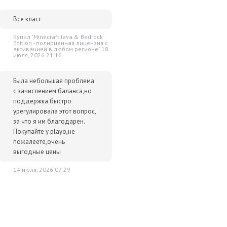
Все класс
Купил "Minecraft Java & Bedrock
Edition - полноценная лицензия c
активацией в любом регионе" 18
июля, 2026 21:16
Была небольшая проблема
с зачислением баланса,но
поддержка быстро
урегулировала этот вопрос,
за что я им благодарен.
Покупайте у playo,не
пожалеете,очень
выгодные цены
14 июля, 2026 07:29