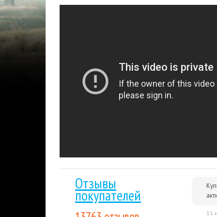
Более 15 лет
на рынке, тысячи проданных к
Мгновенная доставка
: купленный вами това
отправлен на указанную вами электронную п
Гарантия низкой цены.
Мы внимательно след
лучшим для покупателя. Если вы нашли цену
Накопительные скидки.
Все последующие пок
выгода будет расти вместе с объемом покуп
Steam
RPG
Распродажа
Фантастика
Тэги:
Шутеры от первого лица
Отзывы
Куп
покупателей
акт
13763 отзывов
11 