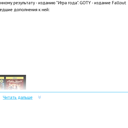
нному результату - изданию "Игра года". GOTY - издание Fallout
едшие дополнения к ней:
Читать дальше
о именно в Playo?