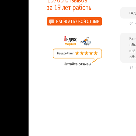
за 19 лет работы
го
НАПИСАТЬ СВОЙ ОТЗЫВ
04 
Всё
обм
всё
объ
12 