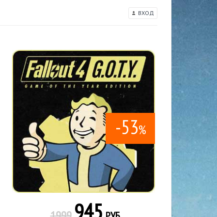
ВХОД
-53
%
945
1999
РУБ