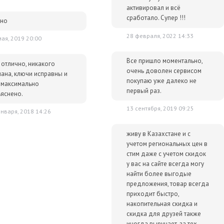
активировал и всё
сработало. Супер !!!
дно
28 февраля, 2022 14:33
мая, 2019 20:00
Все пришло моментально,
 отлично, никакого
очень доволен сервисом
ана, ключи исправны и
покупаю уже далеко не
 максимально
первый раз.
яснено.
13 сентября, 2019 09:25
января, 2018 14:26
живу в Казахстане и с
учетом региональных цен в
стим даже с учетом скидок
у вас на сайте всегда могу
найти более выгодые
предложения, товар всегда
приходит быстро,
накопительная скидка и
скидка для друзей также
иногда выручает, за тех