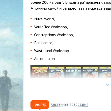
Более 200 наград "Лучшая игра" привели к зако
4 помимо самой игры включает также все выш
Nuka-World,
Vault-Tec Workshop,
Contraptions Workshop,
Far Harbor,
Wasteland Workshop
Automatron
Почему купить Fallout 4 нужн
Трейлер
Системные Требования