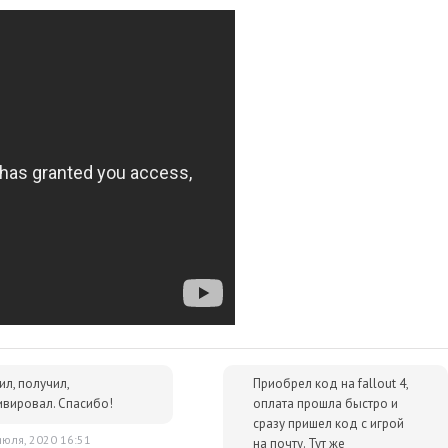
лючей и масса положительных отзывов.
р сразу после оплаты отобразится в Личном кабинете и будет
очту.
им за тем, чтобы наше предложение было действительно
 ниже - просто сообщите нам об этом.
упки для вас всегда будут дешевле розничной цены. При этом
ок.
Шутеры
Экшены
Игры с открытым миром
ил, получил,
Приобрел код на fallout 4,
ивировал. Спасибо!
оплата прошла быстро и
сразу пришел код с игрой
июля, 2020 16:51
на почту. Тут же