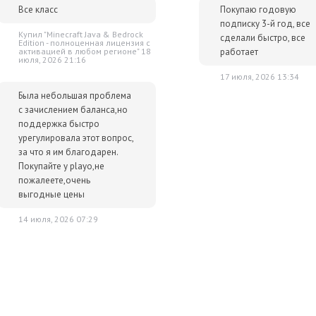
Все класс
Покупаю годовую
подписку 3-й год, все
Купил "Minecraft Java & Bedrock
сделали быстро, все
Edition - полноценная лицензия c
работает
активацией в любом регионе" 18
июля, 2026 21:16
17 июля, 2026 13:34
Была небольшая проблема
с зачислением баланса,но
поддержка быстро
урегулировала этот вопрос,
за что я им благодарен.
Покупайте у playo,не
пожалеете,очень
выгодные цены
14 июля, 2026 07:29