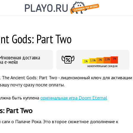
nt Gods: Part Two
Мгновенная доставка
3%
2.5%
2%
на е-мейл
1.5%
1%
накопительные скидки
The Ancient Gods: Part Two - лицензионный ключ для активации
вашу почту сразу после оплаты.
олжна быть куплена
оригинальная игра Doom Eternal
: Part Two
л саги о Палаче Рока. Это второе сюжетное дополнение к