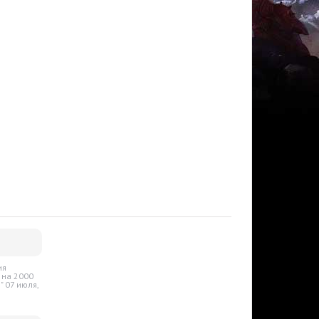
в
ия
я на 2000
" 07 июля,