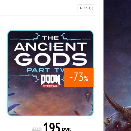
ВХОД
-73
%
195
699
РУБ