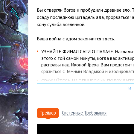
Вы отвергли богов и пробудили древнее зло. 
осаду последнюю цитадель ада, прорваться че
кону судьба вселенной.
Ваша война с адом закончится здесь.
УЗНАЙТЕ ФИНАЛ САГИ О ПАЛАЧЕ. Насладитес
этого с той самой минуты, когда вас актив
расправы над Иконой Греха. Вам предстоит 
сразиться с Темным Владыкой и изолировать
СРАЖАЙТЕСЬ НА ЭПИЧЕСКИХ ПОЛЯХ БИТВ. В
увидите колоссальное Копье Мира и посетит
портал. Сражайтесь с армиями ада в новых 
Темного Владыки, который защищают высок
УНИЧТОЖАЙТЕ ОПАСНЫЕ РАЗНОВИДНОСТИ В
Трейлер
Системные Требования
разновидности демонов. Бронированный бар
Каменный имп обладает почти непробиваем
визгун усиливает находящихся рядом демон