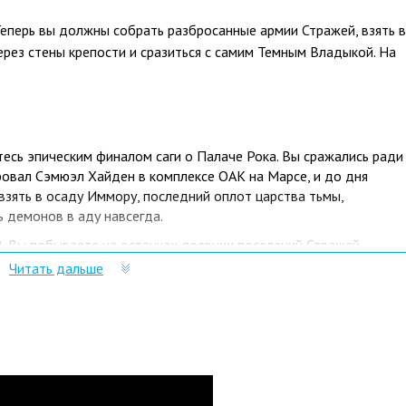
Теперь вы должны собрать разбросанные армии Стражей, взять в
рез стены крепости и сразиться с самим Темным Владыкой. На
ь эпическим финалом саги о Палаче Рока. Вы сражались ради
ировал Сэмюэл Хайден в комплексе ОАК на Марсе, и до дня
взять в осаду Иммору, последний оплот царства тьмы,
 демонов в аду навсегда.
ы побываете на останках древних поселений Стражей,
е заросшие руины земного города, где спрятан таинственный
Читать дальше
уголках вселенной по пути к Имморе, последнему оплоту
ие стены и передовые технологии.
РАГОВ. Вас поджидают новые смертельно опасные
он экипирован особой броней и наносит мощный удар кулаком.
ой шкурой и предпочитает драться в ближнем бою. Зомби-
ов, когда погибает. Проклятый рыщущий — мутант с ядовитыми