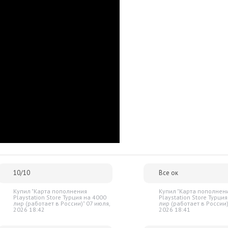
уйте уязвимости, чтобы уничтожить их.
е еще больше урона с Молотом Стражей. Ударная волна
ть любых демонов. Ошеломляйте демонов либо сочетайте
амени», чтобы пополнить запасы здоровья или брони.
he Ancient Gods: Part Two нужно именно 
лючей и масса положительных отзывов.
р сразу после оплаты отобразится в Личном кабинете и будет
очту.
им за тем, чтобы наше предложение было действительно
 ниже - просто сообщите нам об этом.
упки для вас всегда будут дешевле розничной цены. При этом
10/10
Все ок
ок.
Купил "Карта пополнения
Купил "Карта пополнен
Playstation Store Турция на 4000
Playstation Store Турци
лир (работает в России)" 07 июля,
лир (работает в России)
2026 18:42
2026 18:41
Шутеры от первого лица