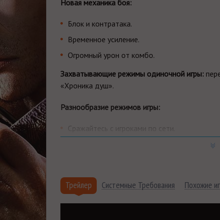
Новая механика боя:
Блок и контратака.
Временное усиление.
Огромный урон от комбо.
Захватывающие режимы одиночной игры:
пере
«Хроника душ».
Разнообразие режимов игры:
Сражайтесь с игроками по сети.
Создайте своего персонажа в режиме редак
Гостевой персонаж
- Геральт из серии игр «Ве
Почему купить SoulCalibur 6 
Трейлер
Системные Требования
Похожие и
Более 15 лет
на рынке, тысячи проданных к