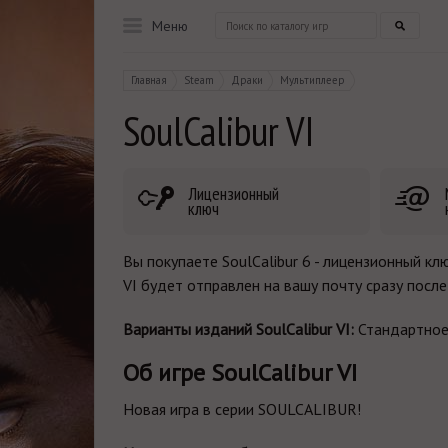
Меню
Главная
Steam
Драки
Мультиплеер
SoulCalibur VI
Лицензионный
ключ
Вы покупаете SoulCalibur 6 - лицензионный кл
VI будет отправлен на вашу почту сразу после
Варианты изданий SoulCalibur VI:
Стандартное
Об игре SoulCalibur VI
Новая игра в серии SOULCALIBUR!