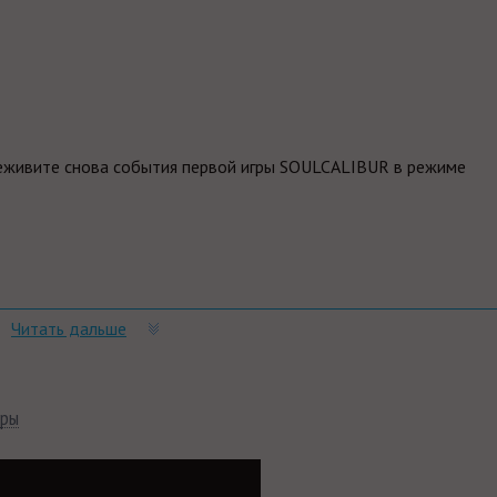
живите снова события первой игры SOULCALIBUR в режиме
тора.
Читать дальше
дьмак» от CD Projekt Red!
нужно именно в Playo?
гры
лючей и масса положительных отзывов.