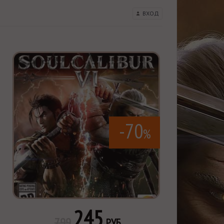
ВХОД
-70
%
245
799
РУБ