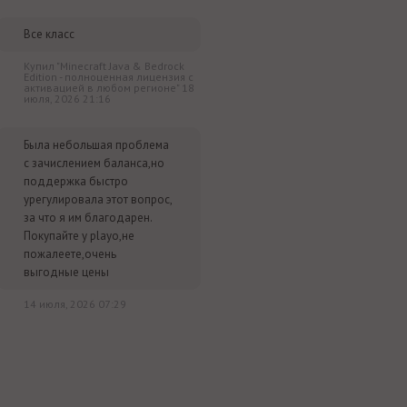
Все класс
Купил "Minecraft Java & Bedrock
Edition - полноценная лицензия c
активацией в любом регионе" 18
июля, 2026 21:16
Была небольшая проблема
с зачислением баланса,но
поддержка быстро
урегулировала этот вопрос,
за что я им благодарен.
Покупайте у playo,не
пожалеете,очень
выгодные цены
14 июля, 2026 07:29