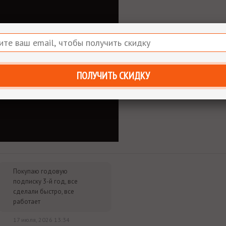
р сразу после оплаты отобразится в Личном кабинете и будет
очту.
им за тем, чтобы наше предложение было действительно
 ниже - просто сообщите нам об этом.
упки для вас всегда будут дешевле розничной цены. При этом
ок.
ПОЛУЧИТЬ СКИДКУ
Покупаю годовую
подписку 3-й год, все
сделали быстро, все
работает
17 июля, 2026 13:34