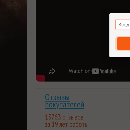
Мгновенная доставка
: купленный вами това
отправлен на указанную вами электронную п
Гарантия низкой цены.
Мы внимательно след
лучшим для покупателя. Если вы нашли цену
Накопительные скидки.
Все последующие пок
выгода будет расти вместе с объемом покуп
Отзывы
покупателей
13763 отзывов
за 19 лет работы