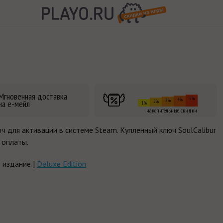
Мгновенная доставка
5%
4%
3%
на е-мейл
2%
1%
накопительные скидки
юч для активации в системе Steam. Купленный ключ SoulCalibur
 оплаты.
 издание |
Deluxe Edition