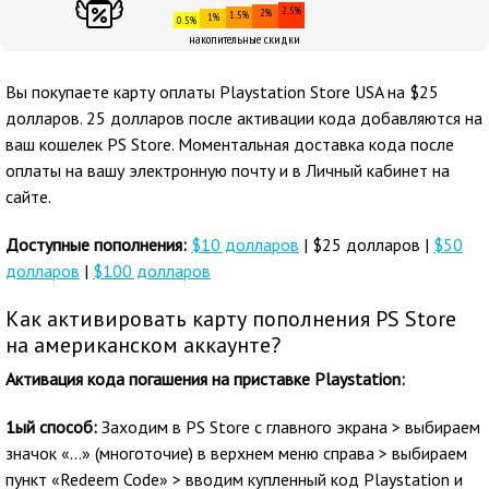
2.5%
2%
1.5%
1%
0.5%
накопительные скидки
Вы покупаете карту оплаты Playstation Store USA на $25
долларов. 25 долларов после активации кода добавляются на
ваш кошелек PS Store. Моментальная доставка кода после
оплаты на вашу электронную почту и в Личный кабинет на
сайте.
Доступные пополнения:
$10 долларов
| $25 долларов |
$50
долларов
|
$100 долларов
Как активировать карту пополнения PS Store
на американском аккаунте?
Активация кода погашения на приставке Playstation:
1ый способ:
Заходим в PS Store с главного экрана > выбираем
значок «…» (многоточие) в верхнем меню справа > выбираем
пункт «Redeem Code» > вводим купленный код Playstation и