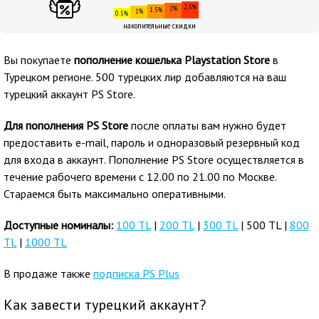
2.5%
2%
1.5%
1%
0.5%
накопительные скидки
Вы покупаете
пополнение кошелька Playstation Store
в
Турецком регионе. 500 турецких лир добавляются на ваш
турецкий аккаунт PS Store.
Для пополнения PS Store
после оплаты вам нужно будет
предоставить e-mail, пароль и одноразовый резервный код
для входа в аккаунт. Пополнение PS Store осуществляется в
течение рабочего времени с 12.00 по 21.00 по Москве.
Стараемся быть максимально оперативными.
Доступные номиналы:
100 TL
|
200 TL
|
300 TL
| 500 TL |
800
TL
|
1000 TL
В продаже также
подписка PS Plus
Как завести турецкий аккаунт?