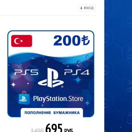
ВХОД
695
1499
РУБ