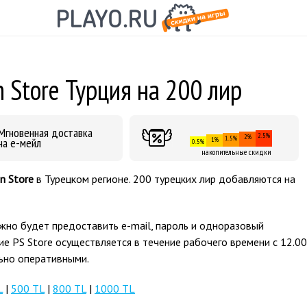
 Store Турция на 200 лир
Мгновенная доставка
2.5%
2%
1.5%
на е-мейл
1%
0.5%
накопительные скидки
on Store
в Турецком регионе. 200 турецких лир добавляются на
жно будет предоставить e-mail, пароль и одноразовый
ие PS Store осуществляется в течение рабочего времени с 12.00
льно оперативными.
L
|
500 TL
|
800 TL
|
1000 TL