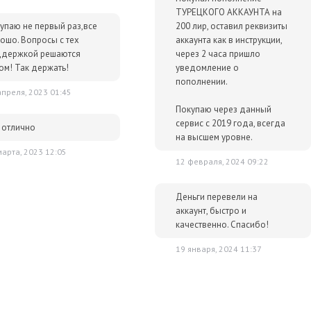
ТУРЕЦКОГО АККАУНТА на
р сразу после оплаты отобразится в Личном кабинете и будет
упаю не первый раз,все
200 лир, оставил реквизиты
очту.
ошо. Вопросы с тех
аккаунта как в инструкции,
им за тем, чтобы наше предложение было действительно
держкой решаются
через 2 часа пришло
 ниже - просто сообщите нам об этом.
ом! Так держать!
уведомление о
пополнении.
упки для вас всегда будут дешевле розничной цены. При этом
апреля, 2023 01:45
ок.
Покупаю через данный
сервис с 2019 года, всегда
 отлично
на высшем уровне.
марта, 2023 12:05
12 февраля, 2024 09:22
Деньги перевели на
аккаунт, быстро и
качественно. Спасибо!
19 января, 2024 11:37