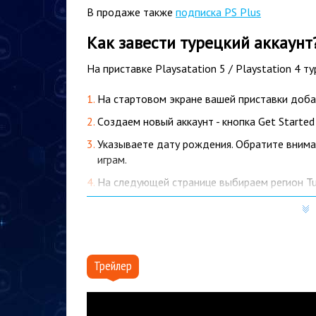
В продаже также
подписка PS Plus
Как завести турецкий аккаунт
На приставке Playsatation 5 / Playstation 4 
На стартовом экране вашей приставки добав
Cоздаем новый аккаунт - кнопка Get Started
Указываете дату рождения. Обратите внима
играм.
На следующей странице выбираем регион Tu
Далее вводим почту, пароль и подтвержден
На следующей странице вас попросят ввести
помощью запроса в гугле: "turkey address gen
Трейлер
Указываем никнейм вашего турецкого аккау
На официальном сайте Playstation Store: