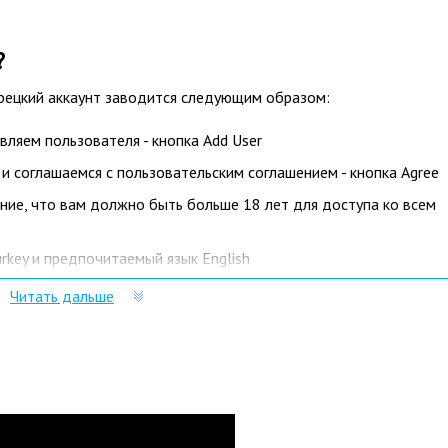
?
турецкий аккаунт заводится следующим образом:
ляем пользователя - кнопка Add User
 и соглашаемся с пользовательским соглашением - кнопка Agree
ние, что вам должно быть больше 18 лет для доступа ко всем
rkey и предпочитаемый язык English
ие пароля. Не забудьте подтвердить адрес после активации.
Читать дальше
 турецкий адрес. Вводим любой из Google Maps, либо генерим 
erator"
нта и не забываем подтвердить электронную почту.