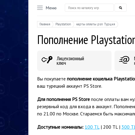
Меню
Главная
Playstation
карты оплаты psn Турция
Пополнение Playstation
Лицензионный
ключ
Вы покупаете
пополнение кошелька Playstati
ваш турецкий аккаунт PS Store.
Для пополнения PS Store
после оплаты вам ну
резервный код для входа в аккаунт. Пополнен
по 21.00 по Москве. Стараемся быть максима
Доступные номиналы:
100 TL
| 200 TL |
300 T