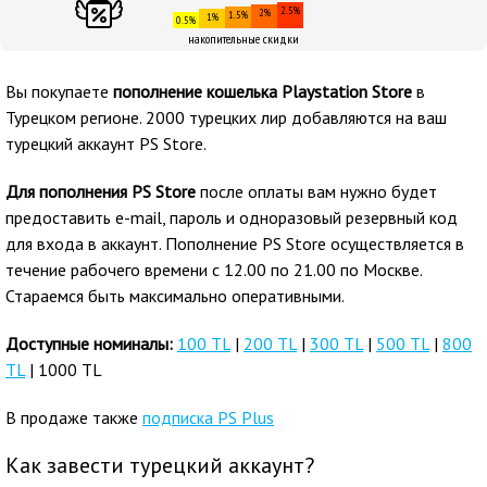
2.5%
2%
1.5%
1%
0.5%
накопительные скидки
Вы покупаете
пополнение кошелька Playstation Store
в
Турецком регионе. 2000 турецких лир добавляются на ваш
турецкий аккаунт PS Store.
Для пополнения PS Store
после оплаты вам нужно будет
предоставить e-mail, пароль и одноразовый резервный код
для входа в аккаунт. Пополнение PS Store осуществляется в
течение рабочего времени с 12.00 по 21.00 по Москве.
Стараемся быть максимально оперативными.
Доступные номиналы:
100 TL
|
200 TL
|
300 TL
|
500 TL
|
800
TL
| 1000 TL
В продаже также
подписка PS Plus
Как завести турецкий аккаунт?