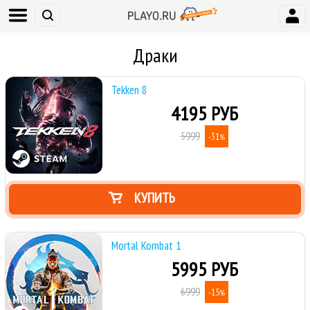
Драки
Tekken 8
4195 РУБ
5999
-31
%
КУПИТЬ
Mortal Kombat 1
5995 РУБ
6999
-15
%