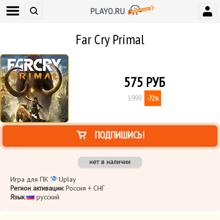
Far Cry Primal
575
РУБ
1999
-72
%
ПОДПИШИСЬ!
нет в наличии
Игра для ПК
Uplay
Регион активации:
Россия + СНГ
Язык
​ русский