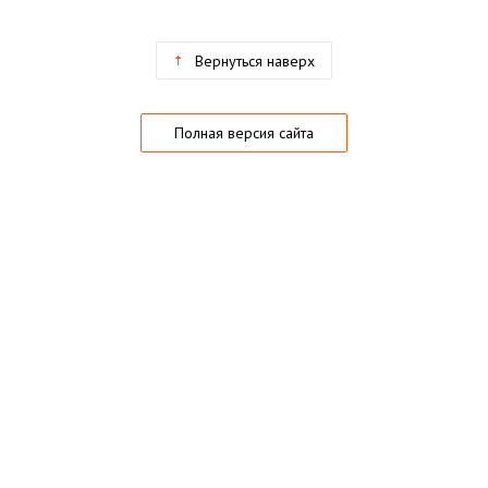
Вернуться наверх
Полная версия сайта
О магазине
Частые вопросы
Гарантии
Конфиденциальность
Активация купонов