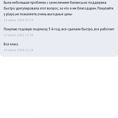
Была небольшая проблема с зачислением баланса,но поддержка
быстро урегулировала этот вопрос, за что я им благодарен. Покупайте
у playo,не пожалеете,очень выгодные цены
14 июля, 2026 07:29
Покупаю годовую подписку 3-й год, все сделали быстро, все работает
17 июля, 2026 13:34
Все класс
18 июля, 2026 21:16