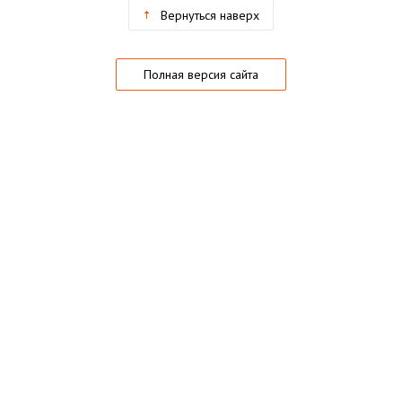
Вернуться наверх
Полная версия сайта
О магазине
Частые вопросы
Гарантии
Конфиденциальность
Активация купонов