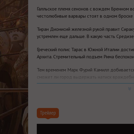
Галльское племя сенонов с вождем Бренном в
честолюбивые варвары стоят в одном броске 
Тиран Дионисий железной рукой правит Сираку
устремлен еще дальше. В какую часть Средиз
Греческий полис Тарас в Южной Италии дости
Архита. Стремительный подъем Рима беспокои
Тем временем Марк Фурий Камилл добивается
сможет ли город выдержать натиск враждебн
В истории человечества переломный момент. 
Республике пора добиться величия.
Трейлер
Новая кампания Total War: ROME II — Rise of t
разворачивается на подробной карте Италии 
Карфаген. Кампания рассказывает о бурных с