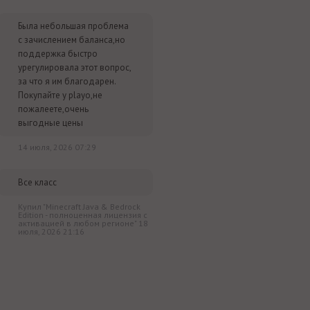
Была небольшая проблема
с зачислением баланса,но
поддержка быстро
урегулировала этот вопрос,
за что я им благодарен.
Покупайте у playo,не
пожалеете,очень
выгодные цены
14 июля, 2026 07:29
Все класс
Купил "Minecraft Java & Bedrock
Edition - полноценная лицензия c
активацией в любом регионе" 18
июля, 2026 21:16