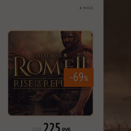
ВХОД
-69
%
225
719
РУБ