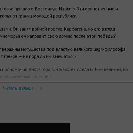
о главе пришло в Восточную Италию. Эти воинственные и
копья от границ молодой республики.
зами. Он занят войной против Карфагена, но его взгляд
емноморья он направит свою армию после этой победы?
г вершины могущества под властью великого царя-философа
т греков — не пора ли им вмешаться?
 полномочий диктатора. Он жаждет сделать Рим великим, но
о настроенных соседей?
Читать дальше
Это время страшной опасности — и великих возможностей.
he Republic повествует о событиях IV века до н. э. Ее действие
и окружающих земель, включая Сицилию, Сардинию, Корсику и
обытиях, которые привели к второму основанию Рима.