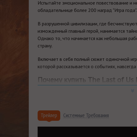
Испытайте эмоциональное повествование и не
обладательнице более 200 наград "Игра года".
В разрушенной цивилизации, где бесчинству
изможденный главный герой, нанимается тайн
Однако то, что начинается как небольшая раб
страну.
Включает в себя полный сюжет одиночной игры 
которой рассказывается о событиях, навсегда
Почему купить The Last of Us P
Более 15 лет
на рынке, тысячи проданных к
Мгновенная доставка
: купленный вами това
отправлен на указанную вами электронную п
Трейлер
Системные Требования
Гарантия низкой цены.
Мы внимательно след
лучшим для покупателя. Если вы нашли цену
Накопительные скидки.
Все последующие пок