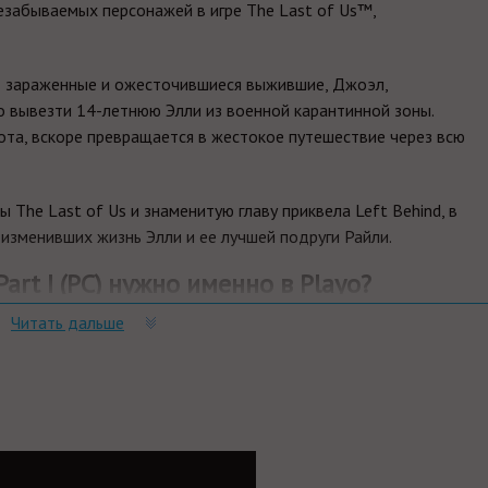
забываемых персонажей в игре The Last of Us™,
ют зараженные и ожесточившиеся выжившие, Джоэл,
о вывезти 14-летнюю Элли из военной карантинной зоны.
ота, вскоре превращается в жестокое путешествие через всю
The Last of Us и знаменитую главу приквела Left Behind, в
 изменивших жизнь Элли и ее лучшей подруги Райли.
art I (PC) нужно именно в Playo?
Читать дальше
лючей и масса положительных отзывов.
р сразу после оплаты отобразится в Личном кабинете и будет
очту.
им за тем, чтобы наше предложение было действительно
 ниже - просто сообщите нам об этом.
упки для вас всегда будут дешевле розничной цены. При этом