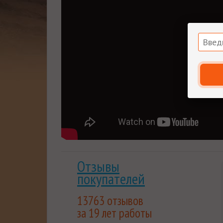
выгода будет расти вместе с объемом покуп
Steam
Распродажа
Экшены
Тэги:
Отзывы
покупателей
13763 отзывов
за 19 лет работы