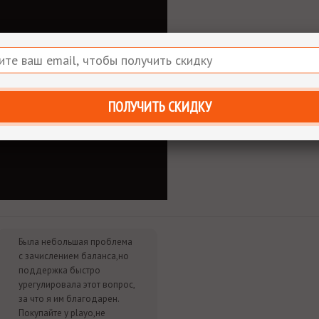
ок.
ПОЛУЧИТЬ СКИДКУ
Была небольшая проблема
с зачислением баланса,но
поддержка быстро
урегулировала этот вопрос,
за что я им благодарен.
Покупайте у playo,не