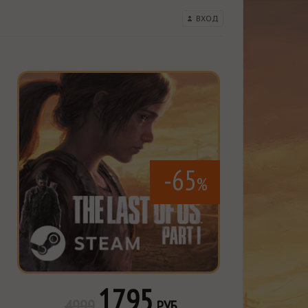
ВХОД
-65
%
1795
4999
РУБ