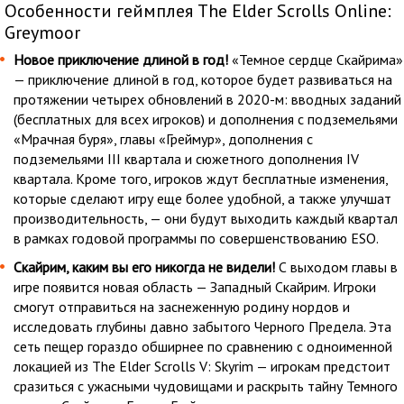
Особенности геймплея The Elder Scrolls Online:
Greymoor
Новое приключение длиной в год!
«Темное сердце Скайрима»
— приключение длиной в год, которое будет развиваться на
протяжении четырех обновлений в 2020-м: вводных заданий
(бесплатных для всех игроков) и дополнения с подземельями
«Мрачная буря», главы «Греймур», дополнения с
подземельями III квартала и сюжетного дополнения IV
квартала. Кроме того, игроков ждут бесплатные изменения,
которые сделают игру еще более удобной, а также улучшат
производительность, — они будут выходить каждый квартал
в рамках годовой программы по совершенствованию ESO.
Скайрим, каким вы его никогда не видели!
С выходом главы в
игре появится новая область — Западный Скайрим. Игроки
смогут отправиться на заснеженную родину нордов и
исследовать глубины давно забытого Черного Предела. Эта
сеть пещер гораздо обширнее по сравнению с одноименной
локацией из The Elder Scrolls V: Skyrim — игрокам предстоит
сразиться с ужасными чудовищами и раскрыть тайну Темного