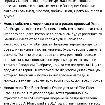
сердца Скайрима. Глава «Греймур» даст возможность
посетить новые и знакомые места в Западном Скайриме,
включая Солитьюд, Морфал, Лабиринтиан, Драконий Мост и
другие.
Новые события в мире и системы игрового процесса!
Глава
«Греймур» включает в себя новые события в мире и системы
игрового процесса, которые со временем будут развиваться.
Вампиры сметают все на своем пути с небывалой
жестокостью, и, чтобы спасти Тамриэль, героям придется
объединить усилия против мрачных бурь, которые бушуют в
регионе. Помимо этого, новая система реликвий позволит
игрокам заняться поисками потерянных артефактов — не
только в Западном Скайриме, но и за его пределами. Ищите
предметы старины и откапывайте их, чтобы узнать тайную
историю Тамриэля и получить интересные награды и
могущественные предметы, которые порадуют всех игроков!
Новая глава The Elder Scrolls Online для всех!
The Elder
Scrolls Online: Greymoor подчиняется традиционной
структуре глав ESO, которая впервые была представлена
вместе с ESO: Morrowind в 2017 году. Главы приносят массу