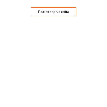
Полная версия сайта
О магазине
Частые вопросы
Гарантии
Конфиденциальность
Активация купонов
© 2005 — 2026,
Playo.ru