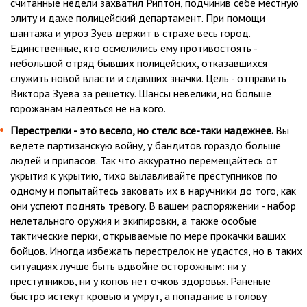
считанные недели захватил Риптон, подчинив себе местную
элиту и даже полицейский департамент. При помощи
шантажа и угроз Зуев держит в страхе весь город.
Единственные, кто осмелились ему противостоять -
небольшой отряд бывших полицейских, отказавшихся
служить новой власти и сдавших значки. Цель - отправить
Виктора Зуева за решетку. Шансы невелики, но больше
горожанам надеяться не на кого.
Перестрелки - это весело, но стелс все-таки надежнее.
Вы
ведете партизанскую войну, у бандитов гораздо больше
людей и припасов. Так что аккуратно перемещайтесь от
укрытия к укрытию, тихо вылавливайте преступников по
одному и попытайтесь заковать их в наручники до того, как
они успеют поднять тревогу. В вашем распоряжении - набор
нелетального оружия и экипировки, а также особые
тактические перки, открываемые по мере прокачки ваших
бойцов. Иногда избежать перестрелок не удастся, но в таких
ситуациях лучше быть вдвойне осторожным: ни у
преступников, ни у копов нет очков здоровья. Раненые
быстро истекут кровью и умрут, а попадание в голову