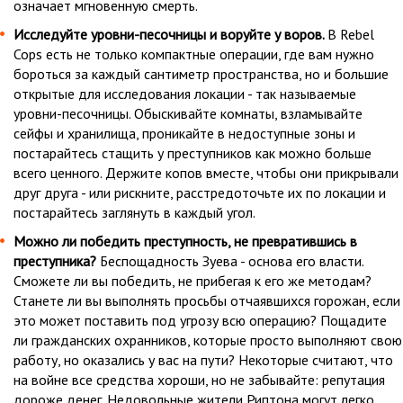
означает мгновенную смерть.
Исследуйте уровни-песочницы и воруйте у воров.
В Rebel
Cops есть не только компактные операции, где вам нужно
бороться за каждый сантиметр пространства, но и большие
открытые для исследования локации - так называемые
уровни-песочницы. Обыскивайте комнаты, взламывайте
сейфы и хранилища, проникайте в недоступные зоны и
постарайтесь стащить у преступников как можно больше
всего ценного. Держите копов вместе, чтобы они прикрывали
друг друга - или рискните, расстредоточьте их по локации и
постарайтесь заглянуть в каждый угол.
Можно ли победить преступность, не превратившись в
преступника?
Беспощадность Зуева - основа его власти.
Сможете ли вы победить, не прибегая к его же методам?
Станете ли вы выполнять просьбы отчаявшихся горожан, если
это может поставить под угрозу всю операцию? Пощадите
ли гражданских охранников, которые просто выполняют свою
работу, но оказались у вас на пути? Некоторые считают, что
на войне все средства хороши, но не забывайте: репутация
дороже денег. Недовольные жители Риптона могут легко