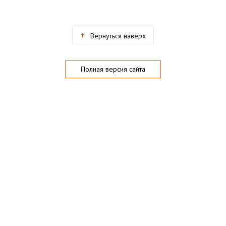
Вернуться наверх
Полная версия сайта
О магазине
Частые вопросы
Гарантии
Конфиденциальность
Активация купонов