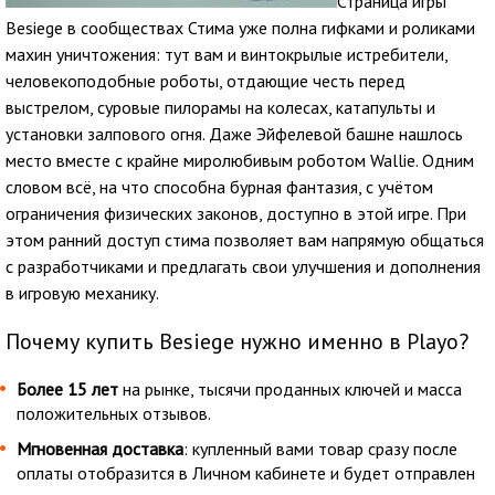
Страница игры
Besiege в сообществах Стима уже полна гифками и роликами
махин уничтожения: тут вам и винтокрылые истребители,
человекоподобные роботы, отдающие честь перед
выстрелом, суровые пилорамы на колесах, катапульты и
установки залпового огня. Даже Эйфелевой башне нашлось
место вместе с крайне миролюбивым роботом Wallie. Одним
словом всё, на что способна бурная фантазия, с учётом
ограничения физических законов, доступно в этой игре. При
этом ранний доступ стима позволяет вам напрямую общаться
с разработчиками и предлагать свои улучшения и дополнения
в игровую механику.
Почему купить Besiege нужно именно в Playo?
Более 15 лет
на рынке, тысячи проданных ключей и масса
положительных отзывов.
Мгновенная доставка
: купленный вами товар сразу после
оплаты отобразится в Личном кабинете и будет отправлен