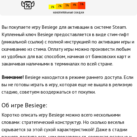
5%
4%
3%
2%
1%
накопительные скидки
Вы покупаете игру Besiege для активации в системе Steam.
Купленный ключ Besiege предоставляется в виде стим-гифт
(уникальной ссылки) с полной инструкцией по активации игры и
скачиванию из стима. Оплату игры можно произвести любым
из удобных для вас способом, начиная от банковских карт и
заканчивая наличными в терминалах по всей стране.
Внимание!
Besiege находится в режиме раннего доступа. Если
вы не готовы играть в игру, которая еще не вышла в релизную
стадию, советуем воздержаться от покупки.
Об игре Besiege:
Коротко описать игру Besiege можно всего несколькими
словами: стратегический конструктур. Но сколько веселья
скрывается за этой сухой характеристикой! Даже в стадии
раннего доступа есть чем поразвлечься, сооружая осадные и