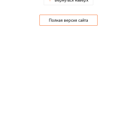
Вернуться наверх
Полная версия сайта
О магазине
Частые вопросы
Гарантии
Конфиденциальность
Активация купонов
© 2005 — 2026,
Playo.ru