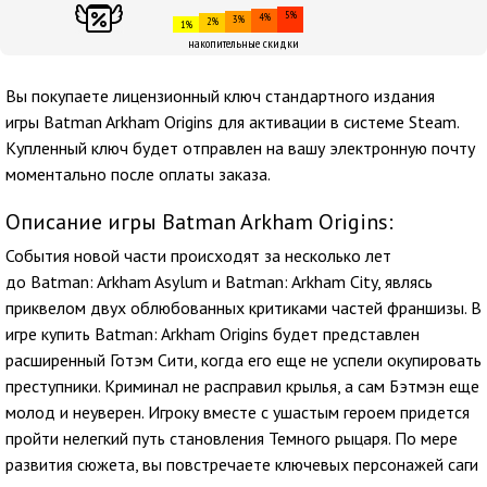
5%
4%
3%
2%
1%
накопительные скидки
Вы покупаете лицензионный ключ стандартного издания
игры Batman Arkham Origins для активации в системе Steam.
Купленный ключ будет отправлен на вашу электронную почту
моментально после оплаты заказа.
Описание игры Batman Arkham Origins:
События новой части происходят за несколько лет
до Batman: Arkham Asylum и Batman: Arkham City, являсь
приквелом двух облюбованных критиками частей франшизы. В
игре купить Batman: Arkham Origins будет представлен
расширенный Готэм Сити, когда его еще не успели окупировать
преступники. Криминал не расправил крылья, а сам Бэтмэн еще
молод и неуверен. Игроку вместе с ушастым героем придется
пройти нелегкий путь становления Темного рыцаря. По мере
развития сюжета, вы повстречаете ключевых персонажей саги