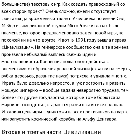
большинстве) текстовых игр. Как создать превосходный со
всех сторон проект? Очень сложно, ежели отсутствует
фантазия да врожденный талант. У человека по имени Сид
Мейер из американской студии MicroProse в глазах было
пламенье, которое предзнаменовало задел новой игры, не
похожей ни на что другое. И вот, в 1991 году вышла первая
«Цивилизация». На геймерское сообщество она в те времена
произвела небывалый выплеск свежих идей и
многоплановости. Концепция пошагового действа с
элементами отображения реальной жизни (схватки на смерть,
рубка деревьев, развитие науки) потрясла и удивила многих.
Играть было довольно непросто, а уж построить и развить
мощную империю – вообще задача невероятно трудная, тем
более что другие государства, которые тоже борются за
мировое господство, стараются развиться во всех планах.
Итоговая цель игры – уничтожить всех противников на карте
или запустить космический корабль на Альфу Центавра.
Вторая и третья части Цивилизации