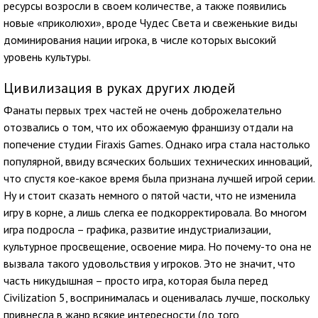
ресурсы возросли в своем количестве, а также появились
новые «приколюхи», вроде Чудес Света и свеженькие виды
доминирования нации игрока, в числе которых высокий
уровень культуры.
Цивилизация в руках других людей
Фанаты первых трех частей не очень доброжелательно
отозвались о том, что их обожаемую франшизу отдали на
попечение студии Firaxis Games. Однако игра стала настолько
популярной, ввиду всяческих больших технических инноваций,
что спустя кое-какое время была признана лучшей игрой серии.
Ну и стоит сказать немного о пятой части, что не изменила
игру в корне, а лишь слегка ее подкорректировала. Во многом
игра подросла – графика, развитие индустриализации,
культурное просвещение, освоение мира. Но почему-то она не
вызвала такого удовольствия у игроков. Это не значит, что
часть никудышная – просто игра, которая была перед
Civilization 5, воспринималась и оценивалась лучше, поскольку
привнесла в жанр всякие интересности (до того