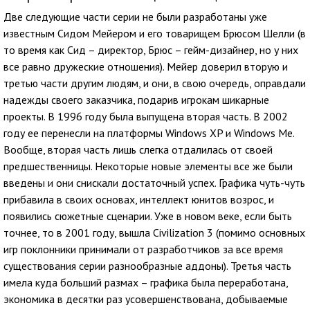
Две следующие части серии не были разработаны уже
известным Сидом Мейером и его товарищем Брюсом Шелли (в
то время как Сид – директор, Брюс – гейм-дизайнер, но у них
все равно дружеские отношения). Мейер доверил вторую и
третью части другим людям, и они, в свою очередь, оправдали
надежды своего заказчика, подарив игрокам шикарные
проекты. В 1996 году была выпущена вторая часть. В 2002
году ее перенесли на платформы Windows XP и Windows Me.
Вообще, вторая часть лишь слегка отдалилась от своей
предшественницы. Некоторые новые элементы все же были
введены и они снискали достаточный успех. Графика чуть-чуть
прибавила в своих основах, интеллект юнитов возрос, и
появились сюжетные сценарии. Уже в новом веке, если быть
точнее, то в 2001 году, вышла Civilization 3 (помимо основных
игр поклонники принимали от разработчиков за все время
существования серии разнообразные аддоны). Третья часть
имела куда больший размах – графика была переработана,
экономика в десятки раз усовершенствована, добываемые