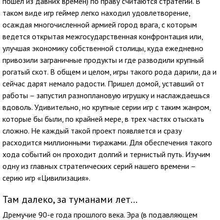
пошел из давних времен) по праву считаются стратегии. В
таком виде игр геймер легко находил удовлетворение,
осаждая многочисленной армией город врага, с которым
ведется открытая межгосударственная конфронтация или,
улучшая экономику собственной столицы, куда ежедневно
привозили заграничные продукты и где разводили крупный
рогатый скот. В общем и целом, игры такого рода дарили, да и
сейчас дарят немало радости. Пришел домой, уставший от
работы – запустил разноплановую игрушку и наслаждаешься
вдоволь. Удивительно, но крупные серии игр с таким жанром,
которые бы были, по крайней мере, в трех частях отыскать
сложно. Не каждый такой проект появляется и сразу
расходится миллионными тиражами. Для обеспечения такого
хода событий он проходит долгий и тернистый путь. Изучим
одну из главных стратегических серий нашего времени –
серию игр «Цивилизация».
Там далеко, за туманами лет…
Дремучие 90-е года прошлого века. Эра (в подавляющем