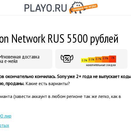
ion Network RUS 5500 рублей
Мгновенная доставка
1%
0.9%
0.7%
на е-мейл
0.5%
0.3%
накопительные скидки
ов окончательно кончилась. Sony уже 2+ года не выпускает код
ию, проданы.
Какие есть варианты?
арианта (завести аккаунт в любом регионе так же легко, как в
0 лир
отых