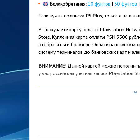
Великобритания:
10 фунтов
|
50 фунтов
Если нужна подписка
PS Plus
, то всё ещё в н
Вы покупаете карту оплаты Playstation Netw
Store. Купленная карта оплаты PSN 5500 рубл
отобразится в браузере. Оплатить покупку м
систему терминалов до банковских карт и эл
ВНИМАНИЕ!
Данной картой можно пополнить с
у вас российская учетная запись Playstation St
Валюта магазина PS Store должна быть обоз
Страной проживания в профиле вашего аккау
Если у вас европейский, американский или люб
счета этой картой вам нужно завести новый ак
проживания Россию.
Почему купить код погашения