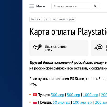
Меню
Главная
psn
карты оплаты psn
Карта оплаты Playstat
Лицензионный
ключ
Друзья! Эпоха пополнений российских аккаунт
на российский рынок и все остатки, к сожален
Если нужны
пополнения PS Store
, то есть 3 в
РФ):
Турция:
300 лир
|
500 лир
|
1000 лир
|
200
Польша
:
50 злотых
|
100 злотых
|
200 зл