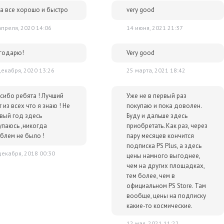
а все хорошо и быстро
very good
апреля, 2020 14:06
14 июня, 2021 21:37
лючей и масса положительных отзывов.
р сразу после оплаты отобразится в Личном кабинете и будет
годарю!
Very good
очту.
декабря, 2020 13:26
25 марта, 2021 18:42
им за тем, чтобы наше предложение было действительно
 ниже - просто сообщите нам об этом.
сибо ребята ! Лучший
Уже не в первый раз
упки для вас всегда будут дешевле розничной цены. При этом
т из всех что я знаю ! Не
покупаю и пока доволен.
ок.
вый год здесь
Буду и дальше здесь
упаюсь ,никогда
приобретать. Как раз, через
блем не было !
пару месяцев кончится
подписка PS Plus, а здесь
карты оплаты psn
карты playstation network
декабря, 2018 00:30
цены намного выгоднее,
чем на других площадках,
тем более, чем в
официальном PS Store. Там
вообще, цены на подписку
какие-то космические.
12 мая, 2021 11:22