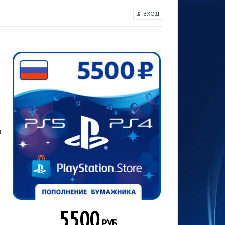
ВХОД
ы
5500
РУБ