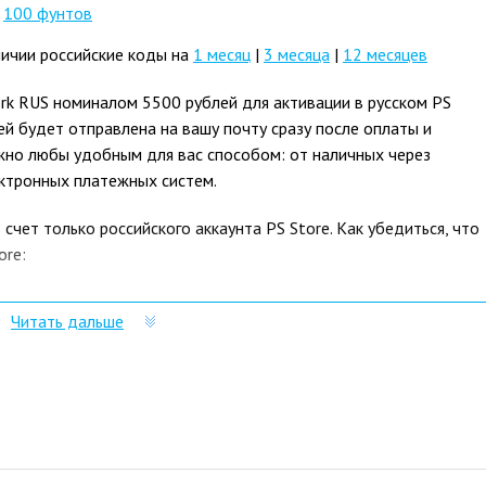
|
100 фунтов
аличии российские коды на
1 месяц
|
3 месяца
|
12 месяцев
ork RUS номиналом 5500 рублей для активации в русском PS
ей будет отправлена на вашу почту сразу после оплаты и
ожно любы удобным для вас способом: от наличных через
ектронных платежных систем.
чет только российского аккаунта PS Store. Как убедиться, что
ore:
начена, как RUB.
Читать дальше
нта PS Store должна быть указана: Россия.
ой другой аккаунт, отличный от российского, то для пополнения
каунт в Playstation Store и при регистрации выбрать страной
 PSN на 5500 рублей нужно именно в