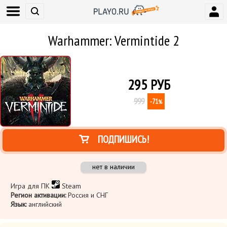
Warhammer: Vermintide 2
295
РУБ
999
-71
%
ПОДПИШИСЬ!
нет в наличии
Игра для ПК
Steam
Регион активации:
Россия и СНГ
Язык:
английский