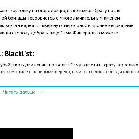
жают картошку на огородах родственников. Сразу после
ной бригады террористов с многозначительным именем
как всегда надеятся ввергнуть мир в хаос и прочие неприятные
 встав на сторону добра в лице Сэма Фишера, вы сможете
 Blacklist:
(убийство в движении) позволит Сэму отметить сразу несколько
ическом стиле с плавными переходами от отдного бездыханного
дент дал полный картбланш на формирование команды Фишеру
Читать дальше
мы встретимся с оперативником ЦРУ, технарем и хакером. Все они
лете Паладин, купленном на деньги налогоплательщиков, и
алогоплательщиков.
 серии, купить Splinter Cell: Blacklist блещет очередным
ния негодяев. От шокера, столь полюбившегося фанатам, до
ближнего боя.