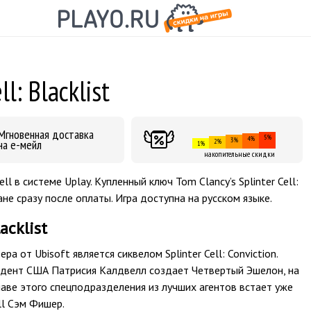
ll: Blacklist
Мгновенная доставка
5%
4%
3%
на е-мейл
2%
1%
накопительные скидки
ll в системе Uplay. Купленный ключ Tom Clancy’s Splinter Cell:
не сразу после оплаты. Игра доступна на русском языке.
acklist
а от Ubisoft является сиквелом Splinter Cell: Conviction.
дент США Патрисия Калдвелл создает Четвертый Эшелон, на
аве этого спецподразделения из лучших агентов встает уже
ll Сэм Фишер.