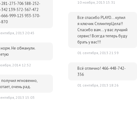
10 ноября, 2013 15:31
-281-275-706 588-252-
-342 139-572-567-472
-666-999-125 933-570-
Все спасибо PLAYO... купил
-870
я ключик СплинтерЦела!!
Спасибо вам... у вас лучший
сентября, 2013 20:45
сервис! Всегда теперь буду
брать у вас!!!
 норм. Не обманули.
list нужно именно в Playo.ru?
01 сентября, 2013 21:59
етую
лючей и масса положительных отзывов.
ноября, 2014 12:52
Всё отлично! 466-448-742-
356
р сразу после оплаты отобразится в Личном кабинете и будет
 получил мгновенно,
очту.
01 сентября, 2013 18:26
отает, очень рад.
им за тем, чтобы наше предложение было действительно
сентября, 2013 15:03
 ниже - просто сообщите нам об этом.
упки для вас всегда будут дешевле розничной цены. При этом
ок.
р
Экшены
Стелс
Игры от третьего лица