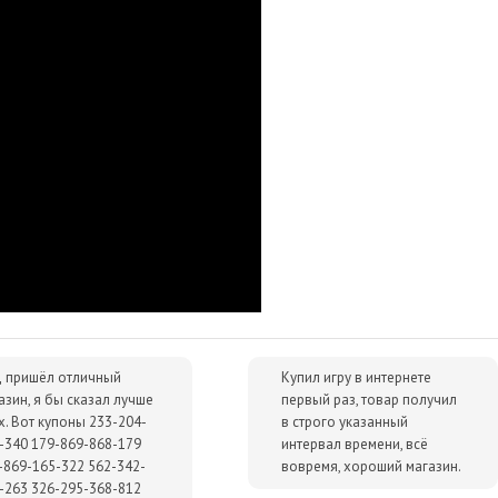
и о миссии.
Теперь информация поступает на борт Паладина
танные очки за выполнение миссии можно будет покупать
 Blacklist.
 злодей, команда Сэма Фишера настигнет его в любом случае, а
здие на макушки мирового зла.
а есть выбор между скрытным убийством и массовой масакрой.
ные баталии!
 пришёл отличный
Купил игру в интернете
азин, я бы сказал лучше
первый раз, товар получил
х. Вот купоны 233-204-
в строго указанный
-340 179-869-868-179
интервал времени, всё
-869-165-322 562-342-
вовремя, хороший магазин.
-263 326-295-368-812