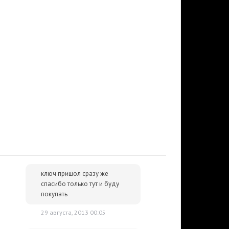
ключ пришол сразу же
спасибо только тут и буду
покупать
29 августа, 2013 00:05