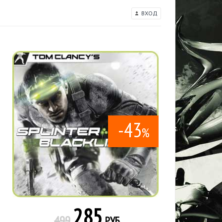
ВХОД
-43
%
285
499
РУБ