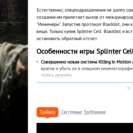
Естественно, спецподразделения не долго са
создания им прилетает вызов от международ
"Инженеры". Запустив протокол Blacklist, они 
вещи. Только купив Splinter Cell: Blacklist и
остановить обратный отсчет.
Особенности игры Splinter Cell:
Совершенно новая система Killing in Motion
врагов и убить их в изящном кинематограф
тела к другому.
Новая команда "Четвертый эшелон"
. Прези
и теперь в купить Splinter Cell: Blacklist 
перемещаются по миру на собственном само
вершат правосудие во имя этих же самых н
Трейлер
Системные Требования
Новая техника и оружие.
Как и любая игра из
набором новых технологий и способов убие
нового крюкообразного ножа Керамбит для 