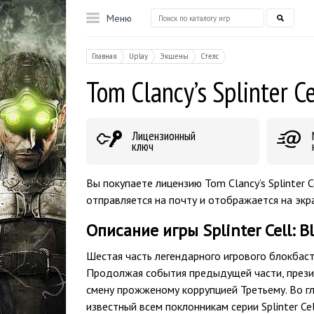
Меню
Главная
Uplay
Экшены
Стелс
Tom Clancy’s Splinter Ce
Лицензионный
ключ
Вы покупаете лицензию Tom Clancy’s Splinter Ce
отправляется на почту и отображается на экра
Описание игры Splinter Cell: Bl
Шестая часть легендарного игрового блокбастер
Продолжая события предыдущей части, прези
смену прожженому коррупцией Третьему. Во гл
известный всем поклонникам серии Splinter Ce