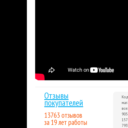
Обновленная система получения информаци
сразу, как только произошло ЧП. На зарабо
обмундирование и вооружение в Splinter Cell:
Задания по всему миру.
Где бы не спрятался
самолет поможет оперативно спусить возме
Свой стиль игры и прохождения.
У вас всегд
Проходите игру так, как вам будет удобно.
Кооперативное прохождение и мультиплеер
Отзывы
Код
покупателей
маг
все
13763 отзывов
905
157
за 19 лет работы
793