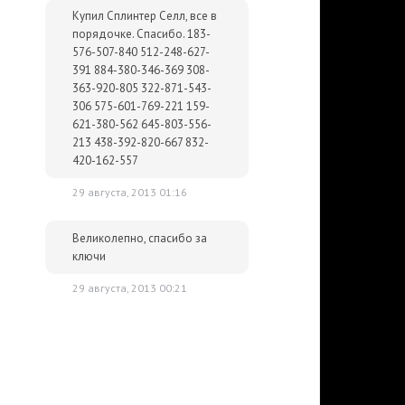
Купил Сплинтер Селл, все в
порядочке. Спасибо. 183-
576-507-840 512-248-627-
391 884-380-346-369 308-
363-920-805 322-871-543-
306 575-601-769-221 159-
621-380-562 645-803-556-
213 438-392-820-667 832-
420-162-557
29 августа, 2013 01:16
Великолепно, спасибо за
ключи
29 августа, 2013 00:21