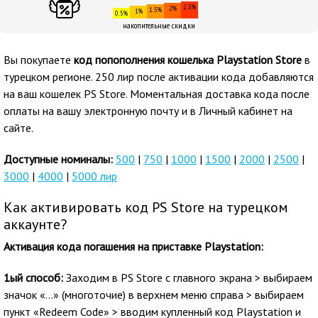
2.5%
2%
1.5%
1%
0.5%
накопительные скидки
Вы покупаете
код попополнения кошелька Playstation Store
в
турецком регионе. 250 лир после активации кода добавляются
на ваш кошелек PS Store. Моментальная доставка кода после
оплаты на вашу электронную почту и в Личный кабинет на
сайте.
Доступные номиналы:
500
|
750
|
1000
|
1500
|
2000
|
2500
|
3000
|
4000
|
5000 лир
Как активировать код PS Store на турецком
аккаунте?
Активация кода погашения на приставке Playstation:
1ый способ:
Заходим в PS Store с главного экрана > выбираем
значок «…» (многоточие) в верхнем меню справа > выбираем
пункт «Redeem Code» > вводим купленный код Playstation и