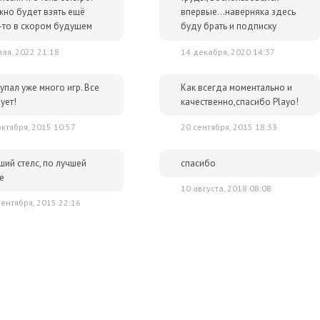
но будет взять ещё
впервые...наверняка здесь
-то в скором будущем
буду брать и подписку
мая, 2022 21:18
14 декабря, 2020 14:37
упал уже много игр. Все
Как всегда моментально и
ует!
качественно,спасибо Playo!
октября, 2015 10:57
20 сентября, 2015 18:33
ший стелс, по лучшей
спасибо
е
10 августа, 2018 08:08
сентября, 2015 22:16
in всё же осталась та самая свобода выбора, которая позволяет
обами. Лучше конечно делать всё в стелсе, но и это уже не
ра. Именно они найдут в MGS 5 ту самую стелс-песочницу,