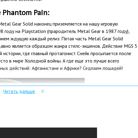
e Phantom Pain:
tal Gear Solid наконец приземляется на нашу игровую
году на Playstation (прародитель Metal Gear в 1987 году),
нием ждущую каждый релиз. Пятая часть Metal Gear Solid
давно является образцом жанра стелс-экшенов. Действие MGS 5
 истории, где главный протагонист Снейк просыпается после
сто в мире Холодной войны. А где еще это лучше всего
енных действий: Афганистане и Африке? Седлаем лошадей!
Читать дальше