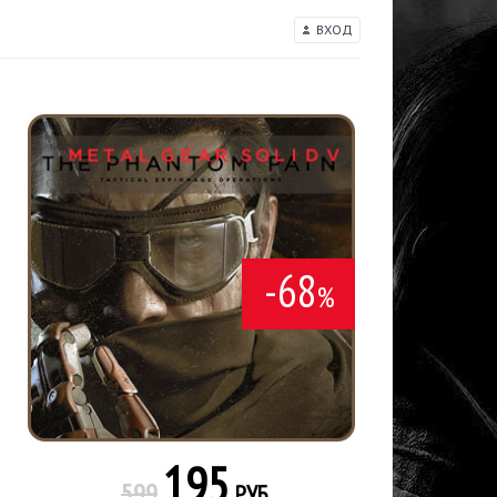
ВХОД
-68
%
195
599
РУБ