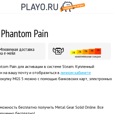
e Phantom Pain
Мгновенная доставка
5%
4%
3%
на е-мейл
2%
1%
накопительные скидки
antom Pain для активации в системе Steam. Купленный
н на вашу почту и отобразиться в
личном кабинете
покупку MGS 5 можно с помощью банковских карт, электронных
ожность бесплатно получить Metal Gear Solid Online. Все
ершенно бесплатно!