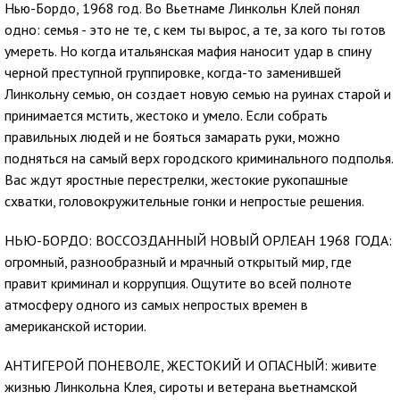
Нью-Бордо, 1968 год. Во Вьетнаме Линкольн Клей понял
одно: семья - это не те, с кем ты вырос, а те, за кого ты готов
умереть. Но когда итальянская мафия наносит удар в спину
черной преступной группировке, когда-то заменившей
Линкольну семью, он создает новую семью на руинах старой и
принимается мстить, жестоко и умело. Если собрать
правильных людей и не бояться замарать руки, можно
подняться на самый верх городского криминального подполья.
Вас ждут яростные перестрелки, жестокие рукопашные
схватки, головокружительные гонки и непростые решения.
НЬЮ-БОРДО: ВОССОЗДАННЫЙ НОВЫЙ ОРЛЕАН 1968 ГОДА:
огромный, разнообразный и мрачный открытый мир, где
правит криминал и коррупция. Ощутите во всей полноте
атмосферу одного из самых непростых времен в
американской истории.
АНТИГЕРОЙ ПОНЕВОЛЕ, ЖЕСТОКИЙ И ОПАСНЫЙ: живите
жизнью Линкольна Клея, сироты и ветерана вьетнамской