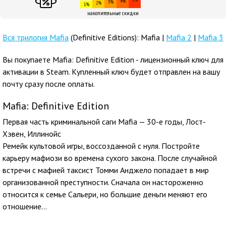
4%
3%
2%
1%
накопительные скидки
Вся трилогия Mafia
(Definitive Editions): Mafia |
Mafia 2
|
Mafia 3
Вы покупаете Mafia: Definitive Edition - лицензионный ключ для
активации в Steam. Купленный ключ будет отправлен на вашу
почту сразу после оплаты.
Mafia: Definitive Edition
Первая часть криминальной саги Mafia — 30-е годы, Лост-
Хэвен, Иллинойс
Ремейк культовой игры, воссозданной с нуля. Постройте
карьеру мафиози во времена сухого закона. После случайной
встречи с мафией таксист Томми Анджело попадает в мир
организованной преступности. Сначала он настороженно
относится к семье Сальери, но большие деньги меняют его
отношение…