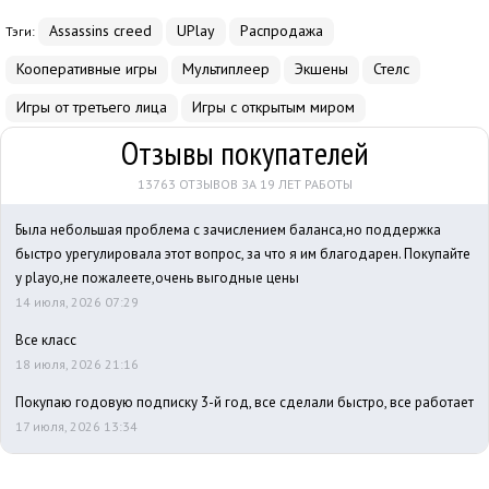
Assassins creed
UPlay
Распродажа
Тэги:
Кооперативные игры
Мультиплеер
Экшены
Стелс
Игры от третьего лица
Игры с открытым миром
Отзывы покупателей
13763 ОТЗЫВОВ ЗА 19 ЛЕТ РАБОТЫ
Была небольшая проблема с зачислением баланса,но поддержка
быстро урегулировала этот вопрос, за что я им благодарен. Покупайте
у playo,не пожалеете,очень выгодные цены
14 июля, 2026 07:29
Все класс
18 июля, 2026 21:16
Покупаю годовую подписку 3-й год, все сделали быстро, все работает
17 июля, 2026 13:34