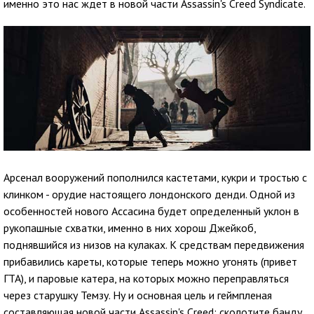
именно это нас ждет в новой части Assassin's Creed Syndicate.
Арсенал вооружений пополнился кастетами, кукри и тростью с
клинком - орудие настоящего лондонского денди. Одной из
особенностей нового Ассасина будет определенный уклон в
рукопашные схватки, именно в них хорош Джейкоб,
поднявшийся из низов на кулаках. К средствам передвижения
прибавились кареты, которые теперь можно угонять (привет
ГТА), и паровые катера, на которых можно переправляться
через старушку Темзу. Ну и основная цель и геймпленая
составляющая новой части Assassin's Creed: сколотите банду