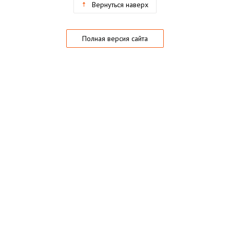
Вернуться наверх
Полная версия сайта
О магазине
Частые вопросы
Гарантии
Конфиденциальность
Активация купонов