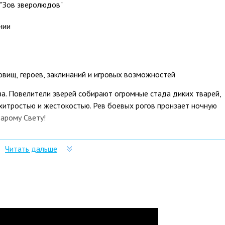
"Зов зверолюдов"
ании
вищ, героев, заклинаний и игровых возможностей
оза. Повелители зверей собирают огромные стада диких тварей,
хитростью и жестокостью. Рев боевых рогов пронзает ночную
тарому Свету!
ет в игру Total War: WARHAMMER новую расу зверолюдов -
Читать дальше
и ордами. Среди их воинов, зачастую обладающих уникальными
так и огромные чудовищные звери. Играть за зверолюдов можно
а также в их собственной сюжетной кампании "Око за око".
освящена яростной войне зверолюдов с людьми. Игроку
го - легендарного повелителя зверей, мечтающего отомстить