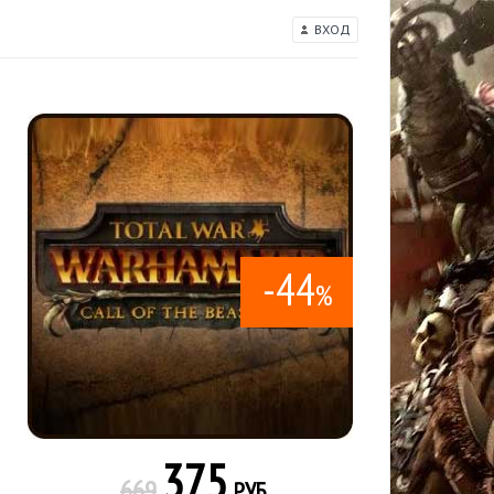
ВХОД
-44
%
375
669
РУБ