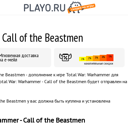
 Call of the Beastmen
Мгновенная доставка
5%
4%
3%
на е-мейл
2%
1%
накопительные скидки
the Beastmen - дополнение к игре Total War: Warhammer для
otal War: Warhammer - Call of the Beastmen будет отправлен на
the Beastmen у вас должна быть куплена и установлена
mmer - Call of the Beastmen