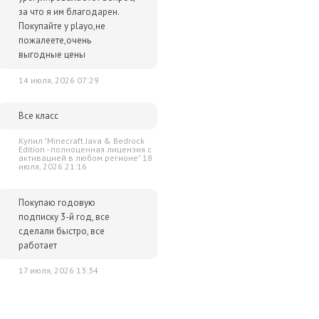
за что я им благодарен.
нь звериной ярости упадет слишком низко, в армии начнутся
Покупайте у playo,не
тежам.
пожалеете,очень
выгодные цены
мы. По умолчанию эти армии находятся в режиме засады, не
14 июля, 2026 07:29
вание.
Все класс
 врага, позволяя сосредоточиться на инфраструктуре и найме
Купил "Minecraft Java & Bedrock
Edition - полноценная лицензия c
активацией в любом регионе" 18
июля, 2026 21:16
есекать непроходимые участки местности по тайным путям,
армию, находящуюся в этом режиме, нападет противник, битва
Покупаю годовую
 звериных троп.
подписку 3-й год, все
сделали быстро, все
 доступен режим налета. В нем они получают доход, накапливают
работает
порядок во вражеских провинциях.
17 июля, 2026 13:34
ут выполнить два уникальных действия: "Разграбить и