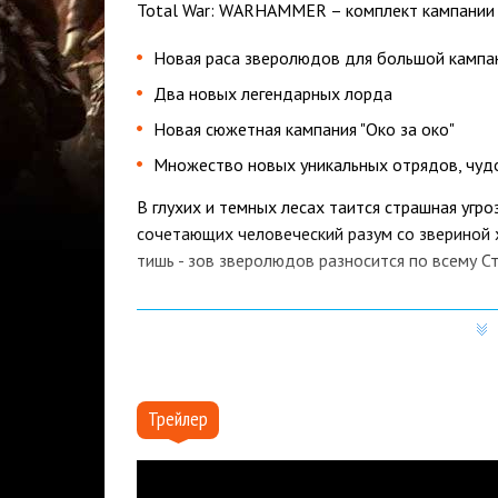
Total War: WARHAMMER – комплект кампании 
Новая раса зверолюдов для большой камп
Два новых легендарных лорда
Новая сюжетная кампания "Око за око"
Множество новых уникальных отрядов, чудо
В глухих и темных лесах таится страшная угр
сочетающих человеческий разум со звериной 
тишь - зов зверолюдов разносится по всему С
Комплект кампании "Зов зверолюдов" добавля
диких приспешников Хаоса, живущих кочевым
способностями, есть как мутанты-полулюди, 
в большой кампании, своих и сетевых битвах, 
Око за око
Трейлер
Небольшая сюжетная кампания "Око за око" п
предлагается войти в роль Хазрака Одноглазо