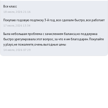
Все класс
18 июля, 2026 21:16
Покупаю годовую подписку 3-й год, все сделали быстро, все работает
17 июля, 2026 13:34
Была небольшая проблема с зачислением баланса,но поддержка
быстро урегулировала этот вопрос, за что я им благодарен. Покупайте
у playo,не пожалеете,очень выгодные цены
14 июля, 2026 07:29