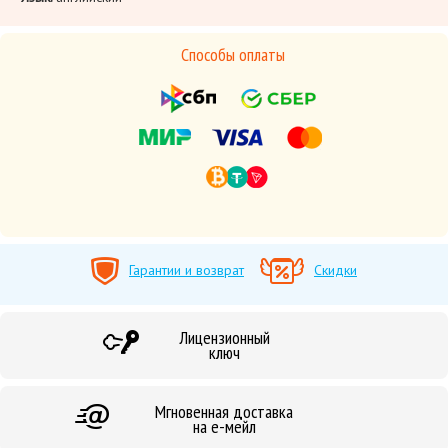
Способы оплаты
Гарантии и возврат
Скидки
Лицензионный
ключ
Мгновенная доставка
на е-мейл