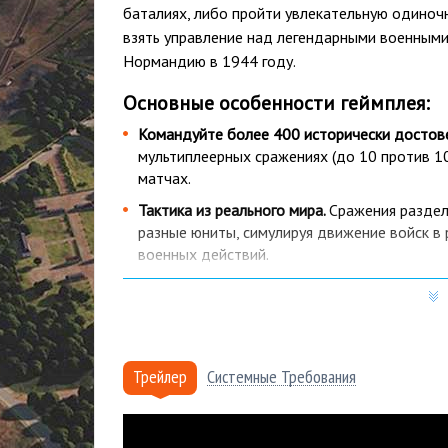
баталиях, либо пройти увлекательную одиночн
взять управление над легендарными военными
Нормандию в 1944 году.
Основные особенности геймплея:
Командуйте более 400 исторически досто
мультиплеерных сражениях (до 10 против 10 
матчах.
Тактика из реального мира.
Сражения раздел
разные юниты, симулируя движение войск в 
военных действий.
Историческая достоверность окружения.
Бл
могут плавно перемещаться от тактическог
400 реальных юнитов, разработчики отдел
окружения.
Трейлер
Системные Требования
Почему купить Steel Division:
Более 15 лет
на рынке, тысячи проданных к