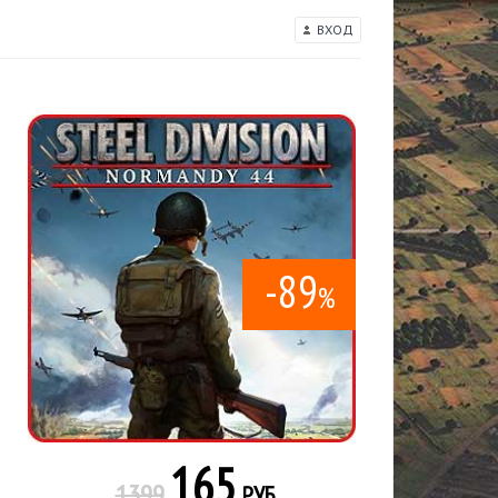
ВХОД
-89
%
165
1399
РУБ