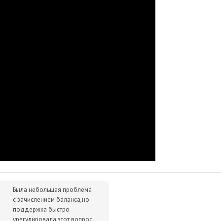
р сразу после оплаты отобразится в Личном кабинете и будет
очту.
им за тем, чтобы наше предложение было действительно
 ниже - просто сообщите нам об этом.
упки для вас всегда будут дешевле розничной цены. При этом
ок.
Была небольшая проблема
с зачислением баланса,но
поддержка быстро
урегулировала этот вопрос,