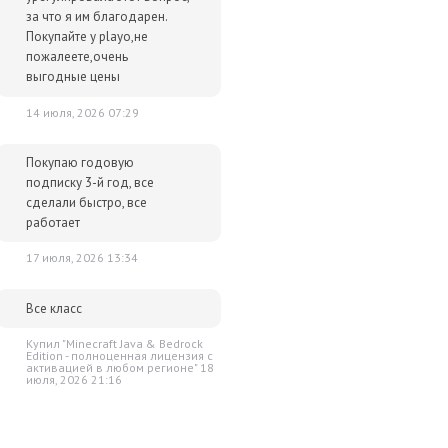
за что я им благодарен.
Покупайте у playo,не
пожалеете,очень
выгодные цены
14 июля, 2026 07:29
Покупаю годовую
подписку 3-й год, все
сделали быстро, все
работает
17 июля, 2026 13:34
Все класс
Купил "Minecraft Java & Bedrock
Edition - полноценная лицензия c
активацией в любом регионе" 18
июля, 2026 21:16