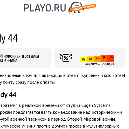
dy 44
Мгновенная доставка
5%
4%
3%
на е-мейл
2%
1%
накопительные скидки
ицензионный ключ для активации в Steam. Купленный ключ Steel
у почту сразу после оплаты.
ndy 44
 стратегия в реальном времени от студии Eugen Systems,
 Игрокам предлагается взять командование над историческими
угой военной техникой в период Второй Мировой войны.
ктические умения против других игроков в мультиплеерных