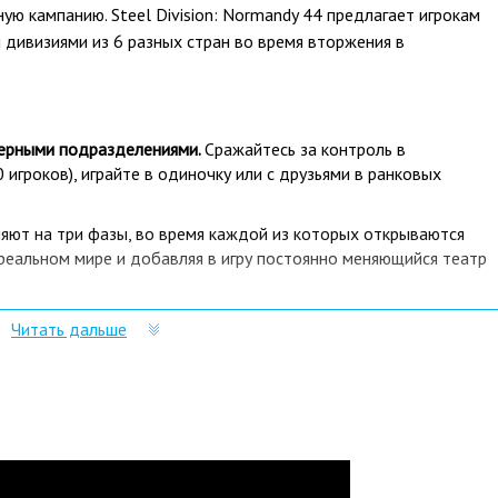
ую кампанию. Steel Division: Normandy 44 предлагает игрокам
 дивизиями из 6 разных стран во время вторжения в
верными подразделениями.
Сражайтесь за контроль в
игроков), играйте в одиночку или с друзьями в ранковых
яют на три фазы, во время каждой из которых открываются
реальном мире и добавляя в игру постоянно меняющийся театр
агодаря последней версии игрового движка IRISZOOM игроки
Читать дальше
о взора на поле боя к мельчайшим деталям сражения. Помимо
ьно поработали над достоверностью карт, ландшафта и
 Normandy 44 нужно именно в Playo?
лючей и масса положительных отзывов.