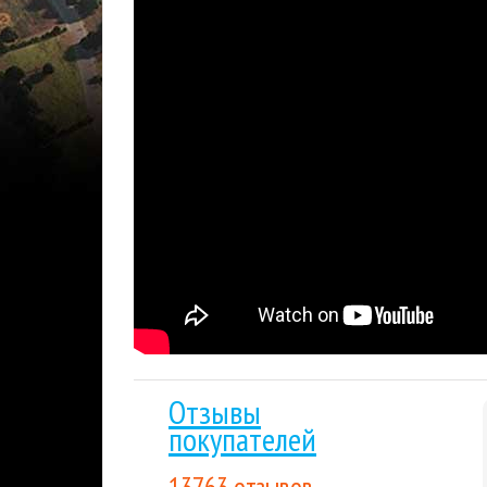
Мгновенная доставка
: купленный вами това
отправлен на указанную вами электронную п
Гарантия низкой цены.
Мы внимательно след
лучшим для покупателя. Если вы нашли цену
Накопительные скидки.
Все последующие пок
выгода будет расти вместе с объемом покуп
Отзывы
покупателей