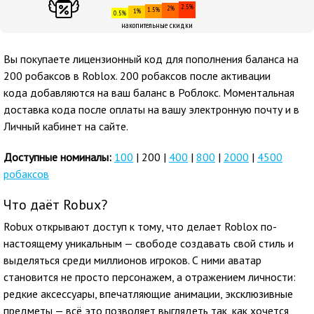
2.5%
2%
1.5%
1%
0.5%
накопительные скидки
Вы покупаете лицензионный код для пополнения баланса на
200 робаксов в Roblox. 200 робаксов после активации
кода добавляются на ваш баланс в Роблокс. Моментальная
доставка кода после оплаты на вашу электронную почту и в
Личный кабинет на сайте.
Доступные номиналы:
100
| 200 |
400
|
800
|
2000
|
4500
робаксов
Что даёт Robux?
Robux открывают доступ к тому, что делает Roblox по-
настоящему уникальным — свободе создавать свой стиль и
выделяться среди миллионов игроков. С ними аватар
становится не просто персонажем, а отражением личности:
редкие аксессуары, впечатляющие анимации, эксклюзивные
предметы — всё это позволяет выглядеть так, как хочется