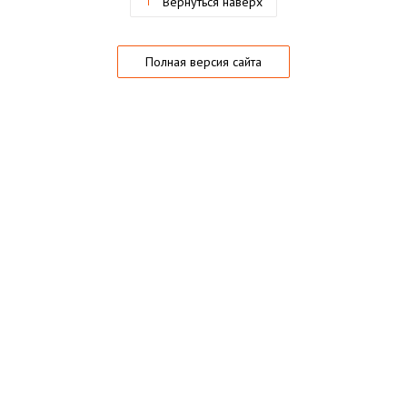
Вернуться наверх
Полная версия сайта
О магазине
Частые вопросы
Гарантии
Конфиденциальность
Активация купонов
© 2005 — 2026,
Playo.ru