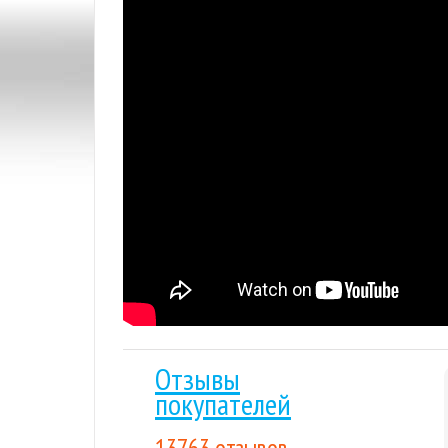
Почему купить Quantum Break
Более 15 лет
на рынке, тысячи проданных к
Мгновенная доставка
: купленный вами това
отправлен на указанную вами электронную п
Гарантия низкой цены.
Мы внимательно след
лучшим для покупателя. Если вы нашли цену
Накопительные скидки.
Все последующие пок
выгода будет расти вместе с объемом покуп
Отзывы
покупателей