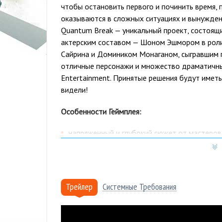
чтобы остановить первого и починить время, по
оказываются в сложных ситуациях и вынуждены
Quantum Break — уникальный проект, состоящи
актерским составом — Шоном Эшмором в роли
Сайрина и Домиником Монаганом, сыгравшим г
отличные персонажи и множество драматичны
Entertainment. Принятые решения будут иметь 
видели!
Особенности Геймплея:
напряженный и глубокий сюжет от мастеров
невероятный сериал, развитие событий в ко
звездный актерский состав;
несколько вариантов развития сюжета;
Трейлер
Системные Требования
динамичный шутер с возможностью манипул
атмосфера разрушений, вызванных нестабил