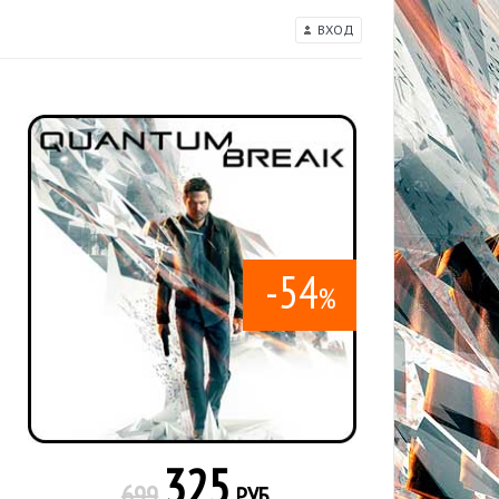
ВХОД
-54
%
325
699
РУБ