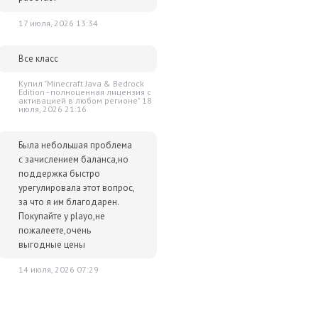
17 июля, 2026 13:34
Все класс
Купил "Minecraft Java & Bedrock
Edition - полноценная лицензия c
активацией в любом регионе" 18
июля, 2026 21:16
Была небольшая проблема
с зачислением баланса,но
поддержка быстро
урегулировала этот вопрос,
за что я им благодарен.
Покупайте у playo,не
пожалеете,очень
выгодные цены
14 июля, 2026 07:29