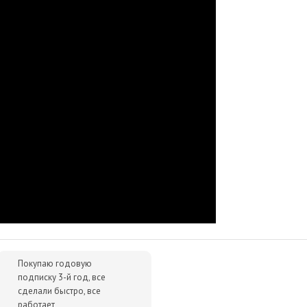
 нужно именно в Playo?
лючей и масса положительных отзывов.
р сразу после оплаты отобразится в Личном кабинете и будет
очту.
им за тем, чтобы наше предложение было действительно
 ниже - просто сообщите нам об этом.
упки для вас всегда будут дешевле розничной цены. При этом
ок.
Покупаю годовую
подписку 3-й год, все
сделали быстро, все
работает