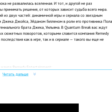
ка не развалилась вселенная. И тот, и другой не раз
 принимать решения, от которых зависит судьба всего мира.
й из двух частей: динамичной игры и сериала со звездным
 Джека Джойса, Эйданом Гилленом в роли его противника Пол
ениального брата Джека, Уильяма. В Quantum Break вас ждут
х сюжетных поворотов, которыми славится компания Remedy
последствия как в игре, так и в сериале — такого вы еще не
 жанра Remedy Entertainment;
Читать дальше
тором напрямую зависит от решений, принятых вами в игре;
ировать временем;
ьностью временного потока.